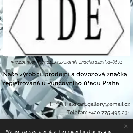
www.puncovniurad.cz/cz/zlatnik_znacka.aspx?Id=8601
Naše výrobní, prodejní a dovozová značka
registrovaná u Puncovního úřadu Praha
E-mail:
alexart.gallery@email.cz
Telefon
:
+420 775 495 231
We use cookies to enable the proper functioning and