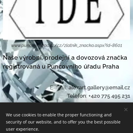
www.puncovniurad.cz/cz/zlatnik_znacka.aspx?Id=8601
Naše výrobní, prodejní a dovozová značka
registrovaná u Puncovního úřadu Praha
E-mail:
alexart.gallery@email.cz
Telefon
:
+420 775 495 231
We use cookies to enable the proper functioning and
security of our website, and to offer you the best possible
www.antikart.cz
Cookies
user experience.