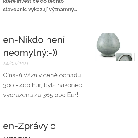
které investice do těchto
stavebnic vykazují významný...
en-Nikdo není
neomylný:-))
24/08/2021
Čínská Váza v ceně odhadu
300 - 400 Eur, byla nakonec
vydražená za 365 000 Eur!
en-Zprávy o