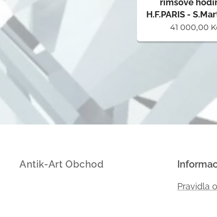
římsové hodi
H.F.PARIS - S.Mar
41 000,00
K
Antik-Art Obchod
Informa
Pravidla 