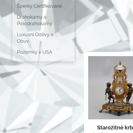
Šperky Certifikované
Drahokamy a
Polodrahokamy
Luxusní Oděvy a
Obuv
Pozemky v USA
Starožitné kr