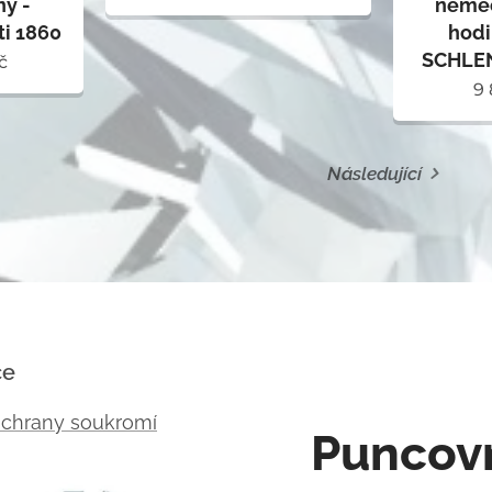
němec
ny -
hod
ti 1860
SCHLE
č
9
Následující
ce
ochrany soukromí
Puncov