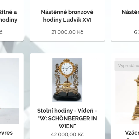
žitné a
Nástěnné bronzové
Nástě
hodiny
hodiny Ludvik XVI
č
21 000,00
Kč
6
Vyprodán
Stolní hodiny - Vídeň -
"W: SCHÖNBERGER IN
WIEN"
Vzácn
évres
42 000,00
Kč