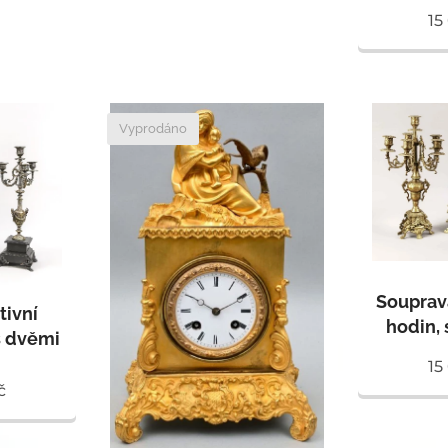
15
Vyprodáno
Souprav
tivní
hodin, 
s dvěmi
15
č