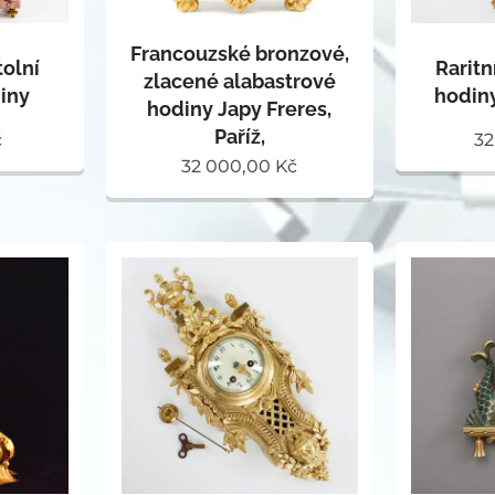
Francouzské bronzové,
tolní
Raritn
zlacené alabastrové
iny
hodiny
hodiny Japy Freres,
Paříž,
č
32
32 000,00
Kč