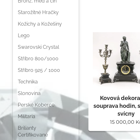
Bronz, měď a cín
Starožitné Hračky
Kožichy a Kožešiny
Lego
Swarovski Crystal
Stříbro 800/1000
Stříbro 925 / 1000
Technika
Slonovina
Kovová dekora
Perské Koberce
souprava hodin, 
svícny
Militaria
15 000,00
K
Brilianty
Certifikované