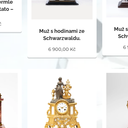
ermle
tato –
č
Muž s
Muž s hodinami ze
Sch
Schwarzwaldu.
6
6 900,00
Kč