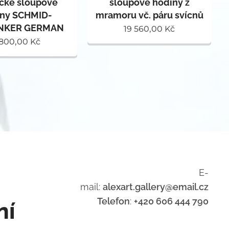
ké sloupové
sloupové hodiny z
iny SCHMID-
mramoru vč. páru svícnů
NKER GERMAN
19 560,00
Kč
 800,00
Kč
E-
mail:
alexart.gallery@email.cz
Telefon
:
+420 606 444 790
ní