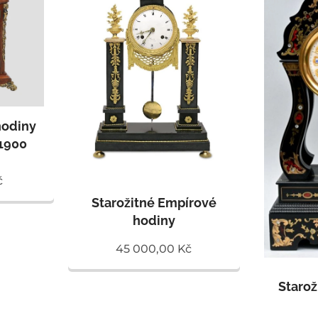
hodiny
 1900
č
Starožitné Empírové
hodiny
45 000,00
Kč
Starož