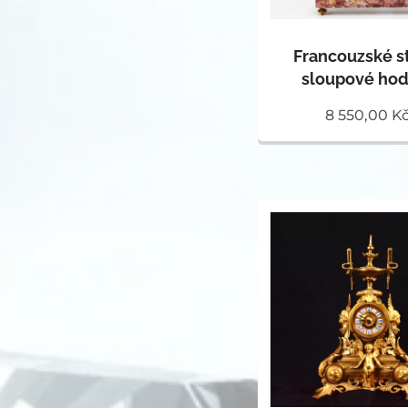
Francouzské s
sloupové hod
8 550,00
K