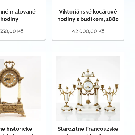
nné malované
Viktoriánské kočárové
hodiny
hodiny s budíkem, 1880
 350,00
Kč
42 000,00
Kč
o
é historické
Starožitné Francouzské