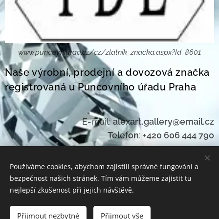
www.puncovniurad.cz/cz/zlatnik_znacka.aspx?Id=8601
Naše výrobní, prodejní a dovozová značka
registrovaná u Puncovního úřadu Praha
E-mail:
alexart.gallery@email.cz
Telefon
:
+420 606 444 790
Používáme cookies, abychom zajistili správné fungování a
bezpečnost našich stránek. Tím vám můžeme zajistit tu
www.antikart.cz
Cookies
nejlepší zkušenost při jejich návštěvě.
Jazyky
Přijmout nezbytné
Přijmout vše