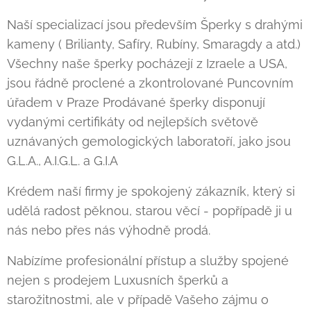
Naší specializací jsou především Šperky s drahými
kameny ( Brilianty, Safíry, Rubíny, Smaragdy a atd.)
Všechny naše šperky pocházejí z Izraele a USA,
jsou řádně proclené a zkontrolované Puncovním
úřadem v Praze Prodávané šperky disponují
vydanými certifikáty od nejlepších světově
uznávaných gemologických laboratoří, jako jsou
G.L.A., A.I.G.L. a G.I.A
Krédem naší firmy je spokojený zákazník, který si
udělá radost pěknou, starou věcí - popřípadě ji u
nás nebo přes nás výhodně prodá.
Nabízíme profesionální přístup a služby spojené
nejen s prodejem Luxusních šperků a
starožitnostmi, ale v případě Vašeho zájmu o