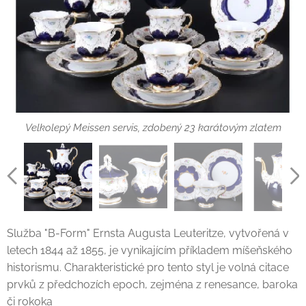
Velkolepý Meissen servis, zdobený 23 karátovým zlatem
Velkolepý Meissen servis, zdobený 23 karátovým zlatem
Velkolepý Meissen servis, zdobený 23 karátovým zlatem
Velkolepý Meissen servis, zdobený 23 karátovým zlatem
Velkolepý Meissen servis, zdobený 23 karátovým zlatem
Služba "B-Form" Ernsta Augusta Leuteritze, vytvořená v
letech 1844 až 1855, je vynikajícím příkladem míšeňského
historismu. Charakteristické pro tento styl je volná citace
prvků z předchozích epoch, zejména z renesance, baroka
či rokoka