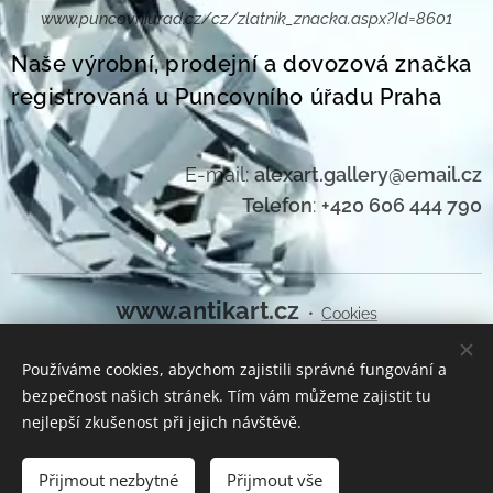
www.puncovniurad.cz/cz/zlatnik_znacka.aspx?Id=8601
Naše výrobní, prodejní a dovozová značka
registrovaná u Puncovního úřadu Praha
E-mail:
alexart.gallery@email.cz
Telefon
:
+420 606 444 790
www.antikart.cz
Cookies
Používáme cookies, abychom zajistili správné fungování a
Jazyky
bezpečnost našich stránek. Tím vám můžeme zajistit tu
Čeština
English
nejlepší zkušenost při jejich návštěvě.
Vyprodáno
Přijmout nezbytné
Přijmout vše