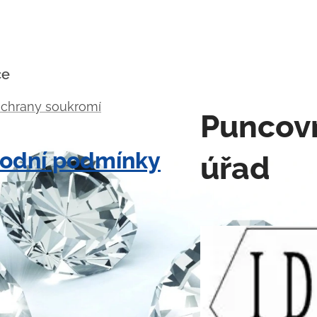
ce
ochrany soukromí
Puncov
odní podmínky
úřad