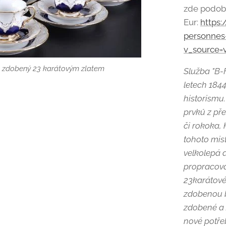
zde podobn
Eur:
https:
personnes
v_source=v
s, zdobený 23 karátovým zlatem
s, zdobený 23 karátovým zlatem
s, zdobený 23 karátovým zlatem
s, zdobený 23 karátovým zlatem
s, zdobený 23 karátovým zlatem
s, zdobený 23 karátovým zlatem
Služba "B-
letech 184
historismu.
prvků z př
či rokoka,
tohoto mist
velkolepá 
propracovan
23karátovéh
zdobenou b
zdobené a 
nové potře