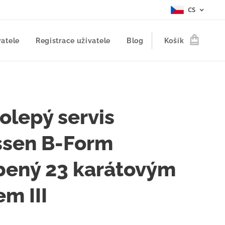
CS
vatele
Registrace uživatele
Blog
Košík
olepý servis
ssen B-Form
bený 23 karátovým
em III