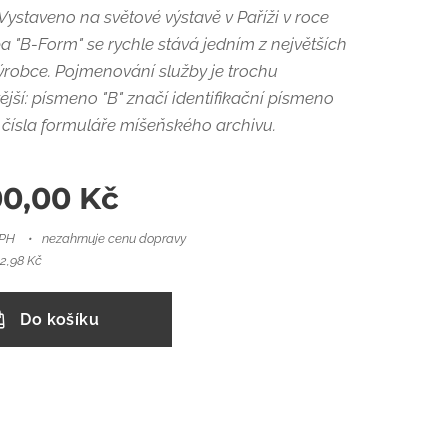
Vystaveno na světové výstavě v Paříži v roce
a "B-Form" se rychle stává jedním z největších
ýrobce. Pojmenování služby je trochu
jší: písmeno "B" značí identifikační písmeno
čísla formuláře míšeňského archivu.
00,00
Kč
DPH
nezahrnuje cenu dopravy
2,98 Kč
Do košíku