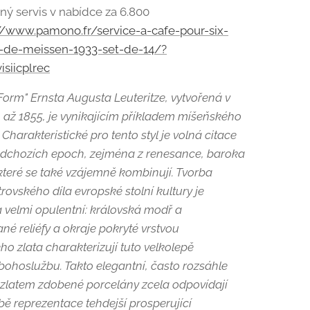
ý servis v nabídce za 6.800
//www.pamono.fr/service-a-cafe-pour-six-
-de-meissen-1933-set-de-14/?
isiicplrec
Form" Ernsta Augusta Leuteritze, vytvořená v
4 až 1855, je vynikajícím příkladem míšeňského
 Charakteristické pro tento styl je volná citace
edchozích epoch, zejména z renesance, baroka
 které se také vzájemně kombinují. Tvorba
rovského díla evropské stolní kultury je
a velmi opulentní: královská modř a
é reliéfy a okraje pokryté vrstvou
o zlata charakterizují tuto velkolepě
ohoslužbu. Takto elegantní, často rozsáhle
zlatem zdobené porcelány zcela odpovídají
bě reprezentace tehdejší prosperující