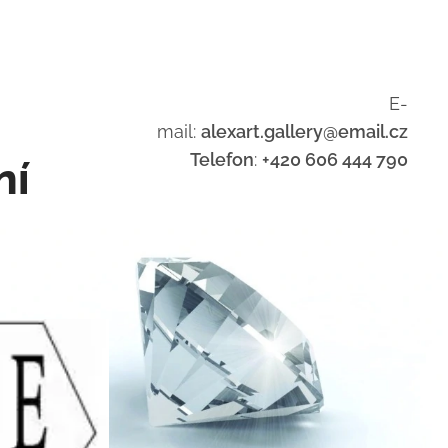
E-
mail:
alexart.gallery@email.cz
Telefon
:
+420 606 444 790
ní