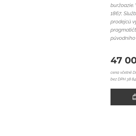
buržoazie. 
1867, Služb
prodejců v
pragmatičtě
původního 
47 0
cena včetně 
bez DPH 38 84