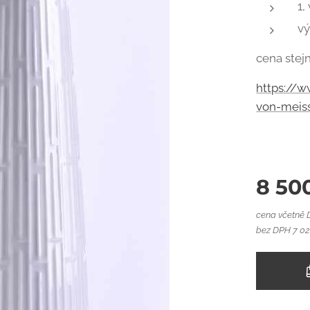
1,
vý
cena stej
https://
von-meis
8 50
cena včetně
bez DPH 7 02