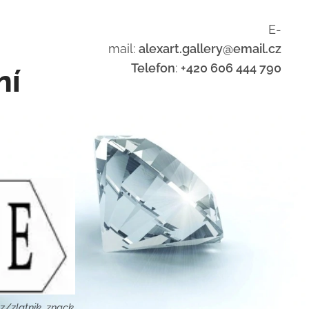
E-
mail:
alexart.gallery@email.cz
Telefon
:
+420 606 444 790
ní
z/zlatnik_znack