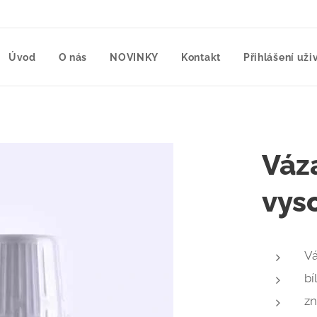
Úvod
O nás
NOVINKY
Kontakt
Přihlášení uži
Váza
vys
V
bí
z