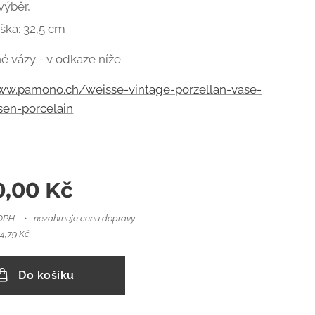
 výběr,
ška: 32,5 cm
né vázy - v odkaze níže
www.pamono.ch/weisse-vintage-porzellan-vase-
sen-porcelain
0,00
Kč
 DPH
nezahrnuje cenu dopravy
4,79 Kč
Do košíku