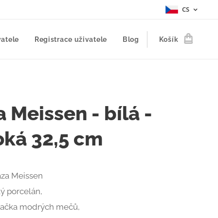
CS
vatele
Registrace uživatele
Blog
Košík
 Meissen - bílá -
oká 32,5 cm
áza Meissen
lý porcelán,
načka modrých mečů,