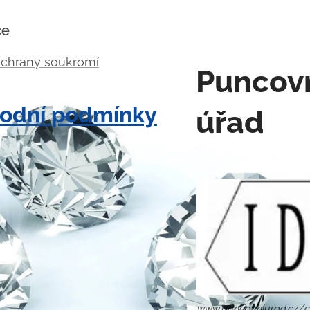
ce
ochrany soukromí
Puncov
odní podmínky
úřad
www.puncovniurad.cz/c