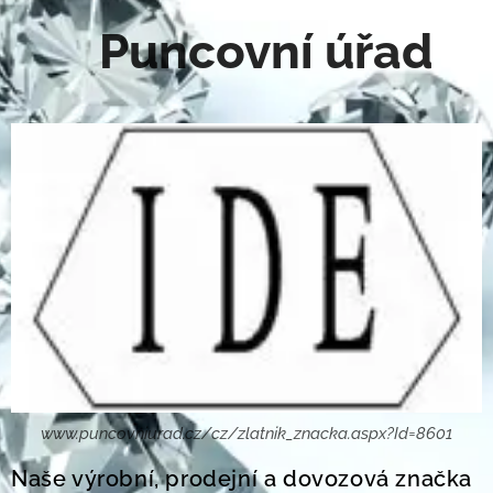
Puncovní úřad
www.puncovniurad.cz/cz/zlatnik_znacka.aspx?Id=8601
Naše výrobní, prodejní a dovozová značka