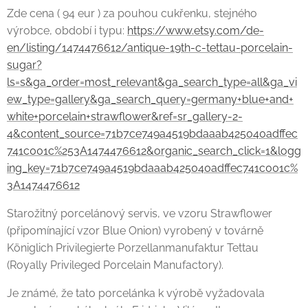
Zde cena ( 94 eur ) za pouhou cukřenku, stejného
výrobce, období i typu:
https://www.etsy.com/de-
en/listing/1474476612/antique-19th-c-tettau-porcelain-
sugar?
ls=s&ga_order=most_relevant&ga_search_type=all&ga_vi
ew_type=gallery&ga_search_query=germany+blue+and+
white+porcelain+strawflower&ref=sr_gallery-2-
4&content_source=71b7ce749a4519bdaaab425040adffec
741c001c%253A1474476612&organic_search_click=1&logg
ing_key=71b7ce749a4519bdaaab425040adffec741c001c%
3A1474476612
Starožitný porcelánový servis, ve vzoru Strawflower
(připomínající vzor Blue Onion) vyrobený v továrně
Königlich Privilegierte Porzellanmanufaktur Tettau
(Royally Privileged Porcelain Manufactory).
Je známé, že tato porcelánka k výrobě vyžadovala