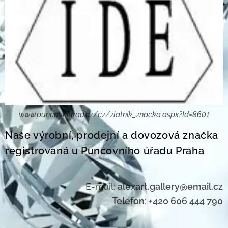
www.puncovniurad.cz/cz/zlatnik_znacka.aspx?Id=8601
Naše výrobní, prodejní a dovozová značka
registrovaná u Puncovního úřadu Praha
E-mail:
alexart.gallery@email.cz
Telefon
:
+420 606 444 790