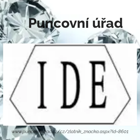
Puncovní úřad
www.puncovniurad.cz/cz/zlatnik_znacka.aspx?Id=8601