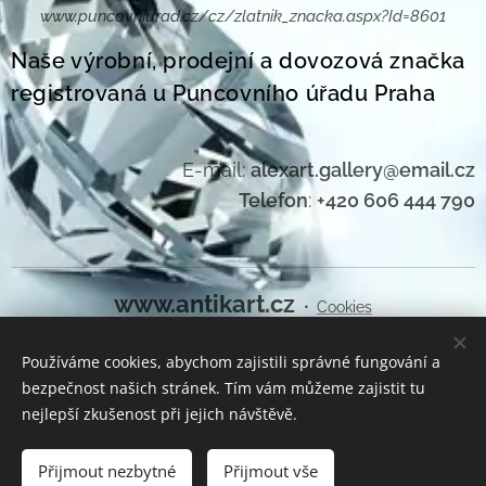
www.puncovniurad.cz/cz/zlatnik_znacka.aspx?Id=8601
Naše výrobní, prodejní a dovozová značka
registrovaná u Puncovního úřadu Praha
E-mail:
alexart.gallery@email.cz
Telefon
:
+420 606 444 790
www.antikart.cz
Cookies
Používáme cookies, abychom zajistili správné fungování a
Jazyky
bezpečnost našich stránek. Tím vám můžeme zajistit tu
Čeština
English
nejlepší zkušenost při jejich návštěvě.
Do košíku
Přijmout nezbytné
Přijmout vše