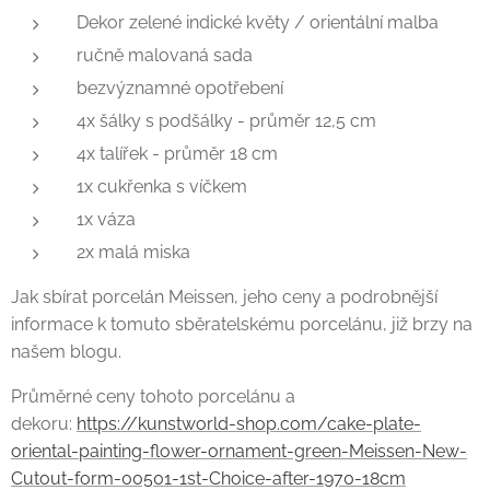
Dekor zelené indické květy / orientální malba
ručně malovaná sada
bezvýznamné opotřebení
4x šálky s podšálky - průměr 12,5 cm
4x talířek - průměr 18 cm
1x cukřenka s víčkem
1x váza
2x malá miska
Jak sbírat porcelán Meissen, jeho ceny a podrobnější
informace k tomuto sběratelskému porcelánu, již brzy na
našem blogu.
Průměrné ceny tohoto porcelánu a
dekoru:
https://kunstworld-shop.com/cake-plate-
oriental-painting-flower-ornament-green-Meissen-New-
Cutout-form-00501-1st-Choice-after-1970-18cm