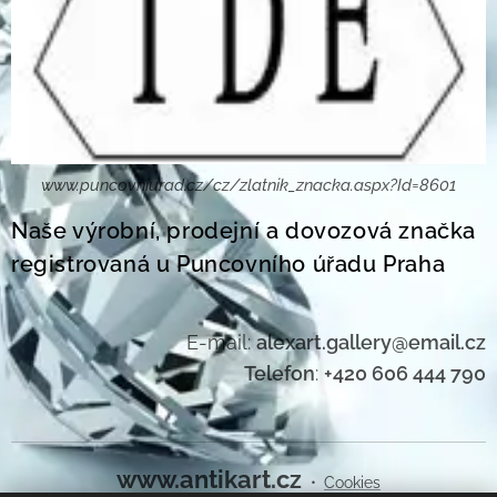
www.puncovniurad.cz/cz/zlatnik_znacka.aspx?Id=8601
Naše výrobní, prodejní a dovozová značka
registrovaná u Puncovního úřadu Praha
E-mail:
alexart.gallery@email.cz
Telefon
:
+420 606 444 790
www.antikart.cz
Cookies