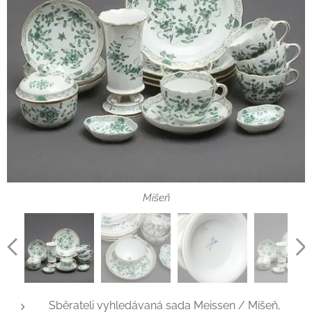
Míšeň - sada zelené indické květiny
Meissen - Míšeň
Sada Míšeň
Míšeň
Sběrateli vyhledávaná sada Meissen / Míšeň,