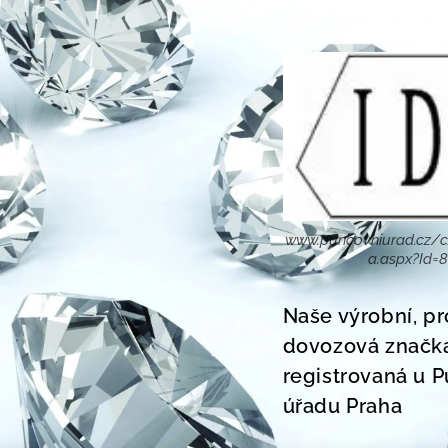
www.puncovniurad.cz/c
a.aspx?Id=
Naše výrobní, pr
dovozová značk
registrovaná u 
úřadu Praha