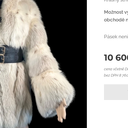
Možnost v
obchodě na
Pásek není
10 60
cena včetně 
bez DPH 8 760