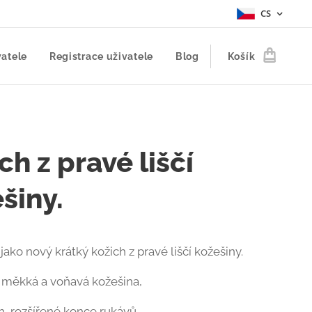
CS
vatele
Registrace uživatele
Blog
Košík
ch z pravé liščí
šiny.
ako nový krátký kožich z pravé liščí kožešiny.
 měkká a voňavá kožešina,
ih, rozšířené konce rukávů,