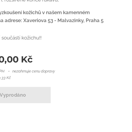
yzkoušení kožichů v našem kamenném
 adrese: Xaveriova 53 - Malvazinky, Praha 5
 součástí kožichu!!
0,00
Kč
DPH
nezahrnuje cenu dopravy
,33 Kč
Vyprodáno