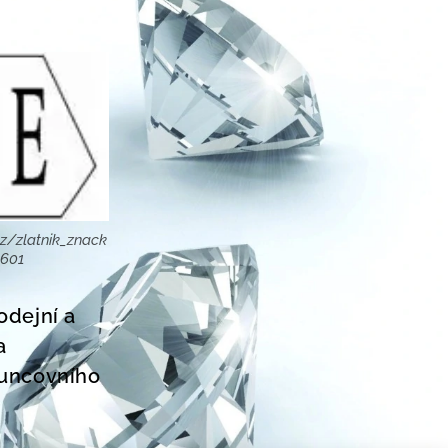
z/zlatnik_znack
8601
odejní a
a
Puncovního