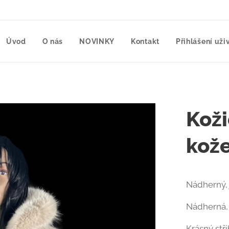
Úvod
O nás
NOVINKY
Kontakt
Přihlášení uži
Koži
kože
Nádherný, j
Nádherná,
Krásný stř