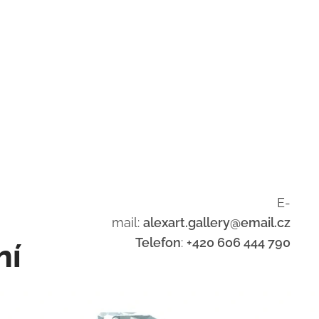
E-
mail:
alexart.gallery@email.cz
Telefon
:
+420 606 444 790
ní