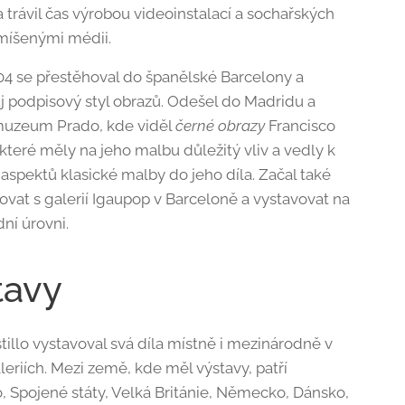
 trávil čas výrobou videoinstalací a sochařských
smíšenými médii.
04 se přestěhoval do španělské Barcelony a
vůj podpisový styl obrazů. Odešel do Madridu a
 muzeum Prado, kde viděl
černé obrazy
Francisco
které měly na jeho malbu důležitý vliv a vedly k
 aspektů klasické malby do jeho díla. Začal také
ovat s galerií Igaupop v Barceloně a vystavovat na
ní úrovni.
tavy
tillo vystavoval svá díla místně i mezinárodně v
eriích. Mezi země, kde měl výstavy, patří
, Spojené státy, Velká Británie, Německo, Dánsko,