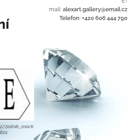
E-
mail:
alexart.gallery@email.cz
Telefon
:
+420 606 444 790
ní
z/zlatnik_znack
8601