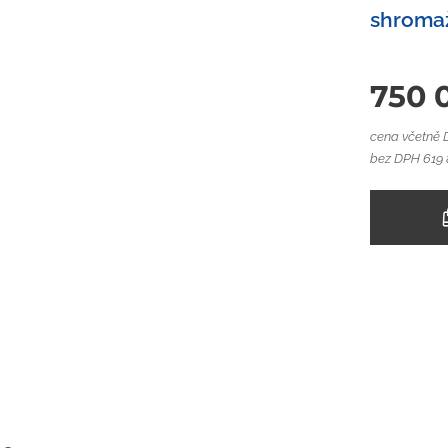
shromaž
750 
cena včetně
bez DPH 619 