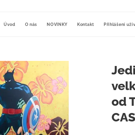
Úvod
O nás
NOVINKY
Kontakt
Přihlášení uži
Jed
vel
od 
CAS