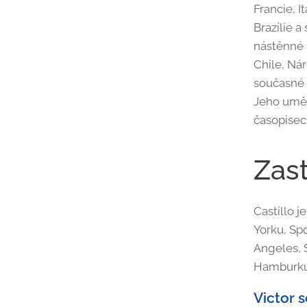
Francie, I
Brazílie 
nástěnné
Chile, Ná
současné 
Jeho uměn
časopisec
Zas
Castillo 
Yorku, Sp
Angeles,
Hamburku
Victor 