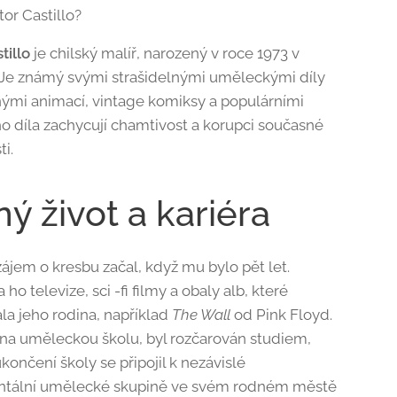
tor Castillo?
tillo
je chilský malíř, narozený v roce 1973 v
 Je známý svými strašidelnými uměleckými díly
nými animací, vintage komiksy a populárními
ho díla zachycují chamtivost a korupci současné
i.
ý život a kariéra
zájem o kresbu začal, když mu bylo pět let.
a ho televize, sci -fi filmy a obaly alb, které
la jeho rodina, například
The Wall
od Pink Floyd.
l na uměleckou školu, byl rozčarován studiem,
končení školy se připojil k nezávislé
ntální umělecké skupině ve svém rodném městě