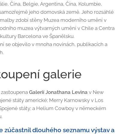
tálie, Čína, Belgie, Argentina, Čína, Kolumbie,
a samozřejmě jeho domovská země. Jeho rozsáhlé
 malby zdobí stěny Muzea moderního umění v
rodního muzea výtvarných umění v Chile a Centra
kultury Barcelona ve Španělsku.
í se objevilo v mnoha novinách, publikacích a
h.
toupení galerie
je zastoupena
Galerií Jonathana Levina
v New
ojené státy americké; Merry Karnowsky v Los
 Spojené státy; a Helium Cowboy v německém
.
se zúčastnil dlouhého seznamu výstav a