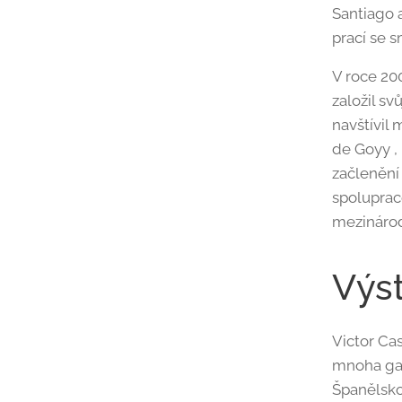
Santiago a
prací se 
V roce 20
založil s
navštívil
de Goyy , 
začlenění
spoluprac
mezinárod
Výs
Victor Cas
mnoha gal
Španělsko