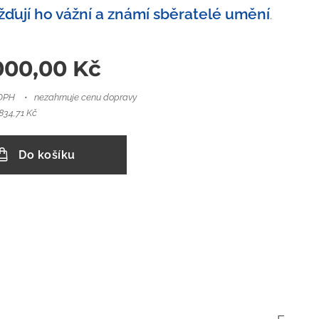
ďují ho vážní a známí sběratelé umění
.
000,00
Kč
 DPH
nezahrnuje cenu dopravy
834,71 Kč
Do košíku