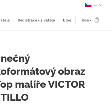
CS
vatele
Registrace uživatele
Blog
Košík
inečný
koformátový obraz
Top malíře VICTOR
TILLO