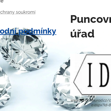
ce
ochrany soukromí
Puncov
odní podmínky
úřad
www.puncovniurad.cz/c
a.aspx?Id=