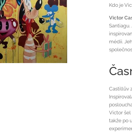
Kdo je Vic
Victor Cas
Santiagu.
inspirova
médii. Je
společnost
Časn
Castillův 
Inspiroval
posloucha
Victor še
takže po u
experime