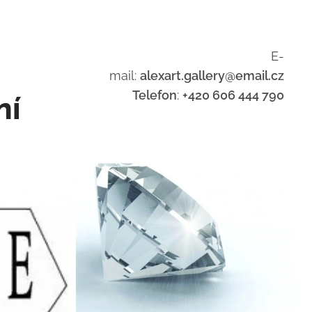
E-
mail:
alexart.gallery@email.cz
Telefon
:
+420 606 444 790
ní