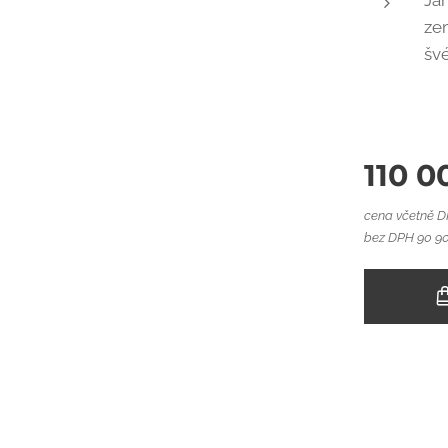
Jan
zem
švé
110 0
cena včetně 
bez DPH 90 90