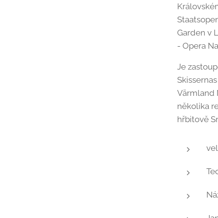
Královské
Staatsoper
Garden v L
- Opera N
Je zastou
Skisserna
Värmland 
několika r
hřbitově S
vel
Tec
Ná