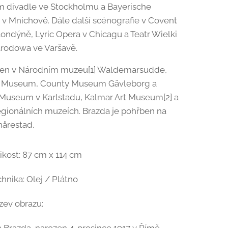
m divadle ve Stockholmu a Bayerische
 v Mnichově. Dále další scénografie v Covent
ondýně, Lyric Opera v Chicagu a Teatr Wielki
arodowa ve Varšavě.
pen v Národním muzeu[1] Waldemarsudde,
s Museum, County Museum Gävleborg a
Museum v Karlstadu, Kalmar Art Museum[2] a
egionálních muzeích. Brazda je pohřben na
nårestad.
ikost: 87 cm x 114 cm
hnika: Olej / Plátno
zev obrazu: