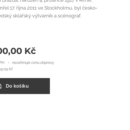
 Brazda, narozen 4. prosince 1917 v Římě,
řel 17. října 2011 ve Stockholmu, byl česko-
dský sklářský výtvarník a scénograf.
00,00
Kč
DPH
nezahrnuje cenu dopravy
9,09 Kč
Do košíku