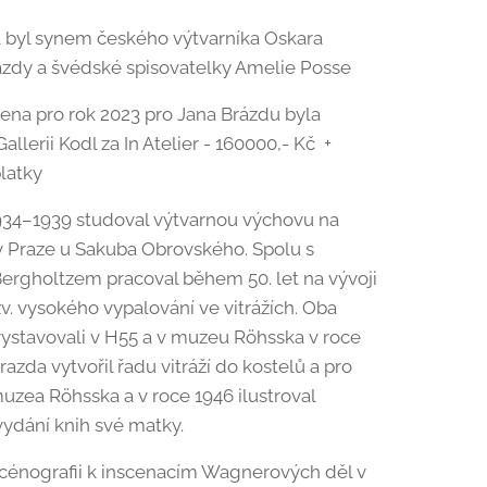
 byl synem českého výtvarníka Oskara
ázdy a švédské spisovatelky Amelie Posse
ena pro rok 2023 pro Jana Brázdu byla
allerii Kodl za In Atelier - 160000,- Kč +
latky
934–1939 studoval výtvarnou výchovu na
 Praze u Sakuba Obrovského. Spolu s
rgholtzem pracoval během 50. let na vývoji
zv. vysokého vypalování ve vitrážích. Oba
ystavovali v H55 a v muzeu Röhsska v roce
razda vytvořil řadu vitráží do kostelů a pro
uzea Röhsska a v roce 1946 ilustroval
ydání knih své matky.
cénografii k inscenacím Wagnerových děl v