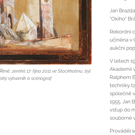
Jan Brazda
"Okiho" Br
Rekordní c
učiněna v G
aukční pop
V letech 1
Akademii v
Římě, zemřel 17. října 2011 ve Stockholmu, byl
Ralphem Be
ský výtvarník a scénograf.
techniky t
společně v
1955. Jan B
Římě, zemřel 17. října 2011 ve Stockholmu, byl
vstup do m
ský výtvarník a scénograf.
souborné v
Prováděl s