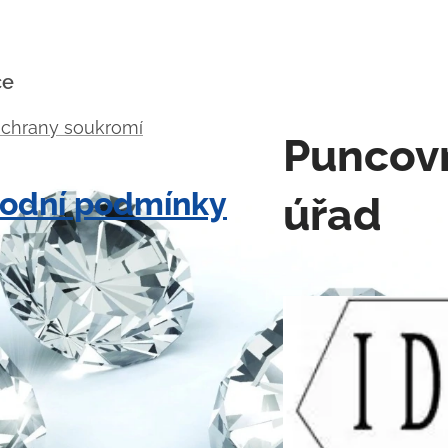
ce
ochrany soukromí
Puncov
odní podmínky
úřad