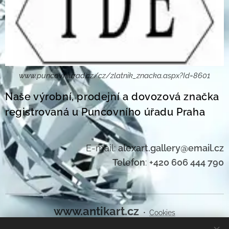
www.puncovniurad.cz/cz/zlatnik_znacka.aspx?Id=8601
Naše výrobní, prodejní a dovozová značka
registrovaná u Puncovního úřadu Praha
E-mail:
alexart.gallery@email.cz
Telefon
:
+420 606 444 790
www.antikart.cz
Cookies