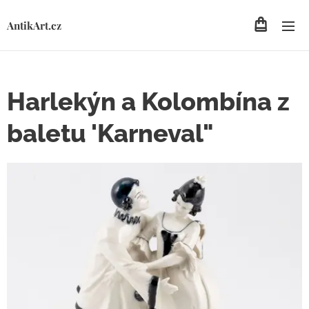
AntikArt.cz
Harlekýn a Kolombína z
baletu 'Karneval"