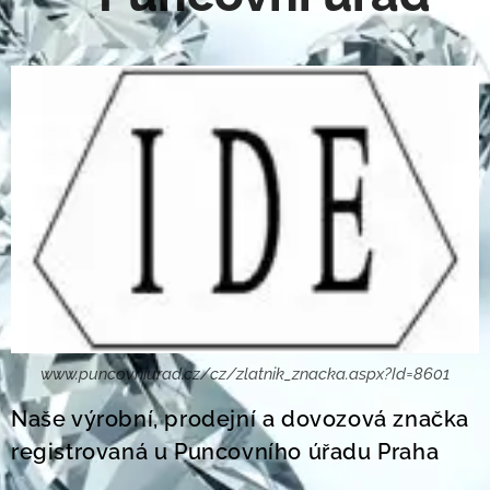
www.puncovniurad.cz/cz/zlatnik_znacka.aspx?Id=8601
Naše výrobní, prodejní a dovozová značka
registrovaná u Puncovního úřadu Praha