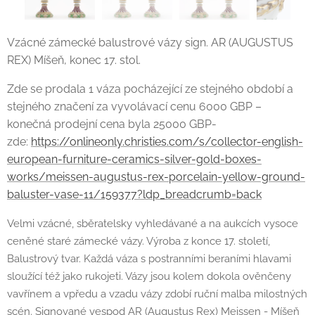
Vzácné zámecké balustrové vázy sign. AR (AUGUSTUS
REX) Míšeň, konec 17. stol.
Zde se prodala 1 váza pocházející ze stejného období a
stejného značení za vyvolávací cenu 6000 GBP –
konečná prodejní cena byla 25000 GBP-
zde:
https://onlineonly.christies.com/s/collector-english-
european-furniture-ceramics-silver-gold-boxes-
works/meissen-augustus-rex-porcelain-yellow-ground-
baluster-vase-11/159377?ldp_breadcrumb=back
Velmi vzácné, sběratelsky vyhledávané a na aukcích vysoce
ceněné staré zámecké vázy. Výroba z konce 17. století,
Balustrový tvar. Každá váza s postranními beraními hlavami
sloužící též jako rukojeti. Vázy jsou kolem dokola ověnčeny
vavřínem a vpředu a vzadu vázy zdobí ruční malba milostných
scén. Signované vespod AR (Augustus Rex) Meissen - Míšeň