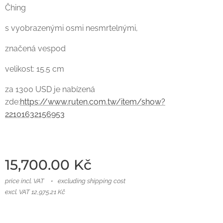
Čhing
s vyobrazenými osmi nesmrtelnými,
značená vespod
velikost: 15.5 cm
za 1300 USD je nabízená
zde:
https://www.ruten.com.tw/item/show?
22101632156953
15,700.00
Kč
price incl. VAT
excluding shipping cost
excl. VAT 12,975.21 Kč