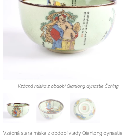
Vzácná miska z období Qianlong dynastie Čching
Vzácná miska z období Qianlong dynastie Čching
Vzácná miska z období Qianlong dynastie Čching
Vzácná stará miska z období vlády Qianlong dynastie