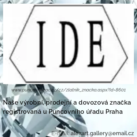
www.puncovniurad.cz/cz/zlatnik_znacka.aspx?Id=8601
Naše výrobní, prodejní a dovozová značka
registrovaná u Puncovního úřadu Praha
E-mail:
alexart.gallery@email.cz