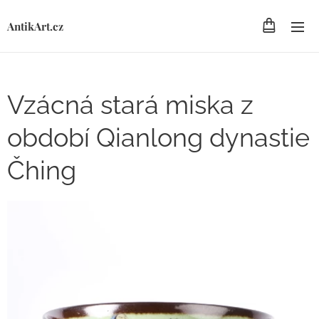
AntikArt.cz
Vzácná stará miska z
období Qianlong dynastie
Čhing