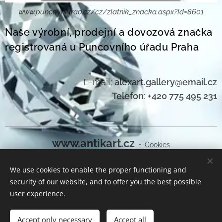
www.puncovniurad.cz/cz/zlatnik_znacka.aspx?Id=8601
Naše výrobní, prodejní a dovozová značka
registrovaná u Puncovního úřadu Praha
E-mail:
alexart.gallery@email.cz
Telefon
:
+420 775 495 231
www.antikart.cz
Cookies
We use cookies to enable the proper functioning and
Languages
security of our website, and to offer you the best possible
Čeština
English
user experience.
Add to cart
Accept only necessary
Accept all