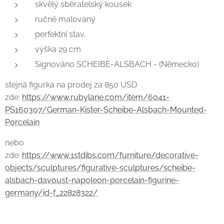
skvělý sběratelský kousek
ručně malovaný
perfektní stav,
výška 29 cm
Signováno SCHEIBE-ALSBACH - (Německo)
stejná figurka na prodej za 850 USD
zde:
https://www.rubylane.com/item/6041-
PS160307/German-Kister-Scheibe-Alsbach-Mounted-
Porcelain
nebo
zde:
https://www.1stdibs.com/furniture/decorative-
objects/sculptures/figurative-sculptures/scheibe-
alsbach-davoust-napoleon-porcelain-figurine-
germany/id-f_22828322/