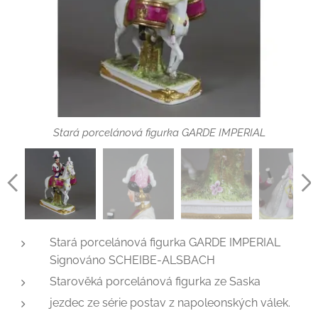
Stará porcelánová figurka GARDE IMPERIAL
jezdec ze série postav z napoleonských válek
jezdec ze série postav z napoleonských válek
jezdec ze série postav z napoleonských válek
jezdec ze série postav z napoleonských válek
Stará porcelánová figurka GARDE IMPERIAL
Signováno SCHEIBE-ALSBACH - (Německo)
Signováno SCHEIBE-ALSBACH - (Německo)
Stará porcelánová figurka GARDE IMPERIAL
Signováno SCHEIBE-ALSBACH
Starověká porcelánová figurka ze Saska
jezdec ze série postav z napoleonských válek.