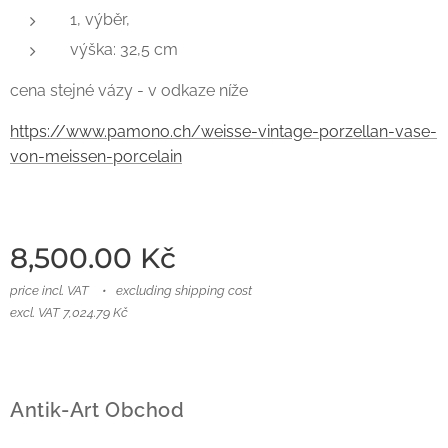
1, výběr,
výška: 32,5 cm
cena stejné vázy - v odkaze níže
https://www.pamono.ch/weisse-vintage-porzellan-vase-
von-meissen-porcelain
8,500.00
Kč
price incl. VAT
excluding shipping cost
excl. VAT 7,024.79 Kč
Antik-Art Obchod