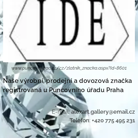
www.puncovniurad.cz/cz/zlatnik_znacka.aspx?Id=8601
Naše výrobní, prodejní a dovozová značka
registrovaná u Puncovního úřadu Praha
E-mail:
alexart.gallery@email.cz
Telefon
:
+420 775 495 231