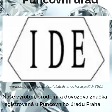
www.puncovniurad.cz/cz/zlatnik_znacka.aspx?Id=8601
Naše výrobní, prodejní a dovozová značka
registrovaná u Puncovního úřadu Praha