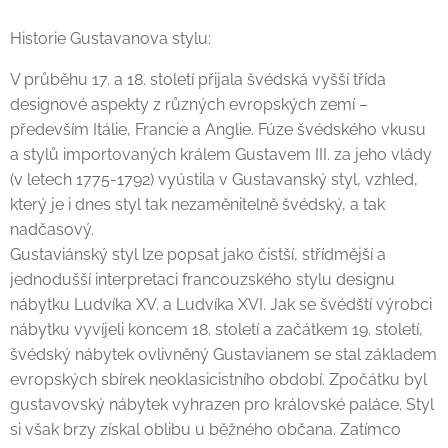
Historie Gustavanova stylu:
V průběhu 17. a 18. století přijala švédská vyšší třída
designové aspekty z různých evropských zemí –
především Itálie, Francie a Anglie. Fúze švédského vkusu
a stylů importovaných králem Gustavem III. za jeho vlády
(v letech 1775-1792) vyústila v Gustavanský styl, vzhled,
který je i dnes styl tak nezaměnitelně švédský, a tak
nadčasový.
Gustaviánský styl lze popsat jako čistší, střídmější a
jednodušší interpretaci francouzského stylu designu
nábytku Ludvíka XV. a Ludvíka XVI. Jak se švédští výrobci
nábytku vyvíjeli koncem 18. století a začátkem 19. století,
švédský nábytek ovlivněný Gustavianem se stal základem
evropských sbírek neoklasicistního období. Zpočátku byl
gustavovský nábytek vyhrazen pro královské paláce. Styl
si však brzy získal oblibu u běžného občana. Zatímco