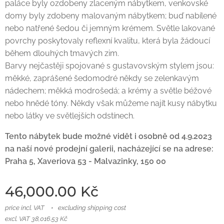
paláce byly ozdobeny zlaceným nábytkem, venkovské
domy byly zdobeny malovaným nábytkem; buď nabílené
nebo natřené šedou či jemným krémem. Světle lakované
povrchy poskytovaly reflexní kvalitu, která byla žádoucí
během dlouhých tmavých zim.
Barvy nejčastěji spojované s gustavovským stylem jsou:
měkké, zaprášené šedomodré někdy se zelenkavým
nádechem; měkká modrošedá; a krémy a světle béžové
nebo hnědé tóny. Někdy však můžeme najít kusy nábytku
nebo látky ve světlejších odstínech.
Tento nábytek bude možné vidět i osobně od 4.9.2023
na naší nové prodejní galerii, nacházející se na adrese:
Praha 5, Xaveriova 53 - Malvazinky, 150 00
46,000.00
Kč
price incl. VAT
excluding shipping cost
excl. VAT 38,016.53 Kč