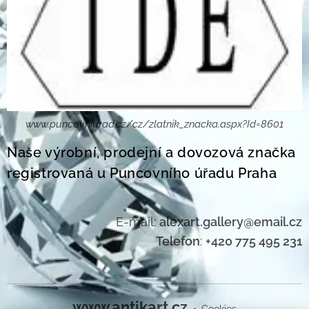
www.puncovniurad.cz/cz/zlatnik_znacka.aspx?Id=8601
Naše výrobní, prodejní a dovozová značka
registrovaná u Puncovního úřadu Praha
E-mail:
alexart.gallery@email.cz
Telefon
:
+420 775 495 231
www.antikart.cz