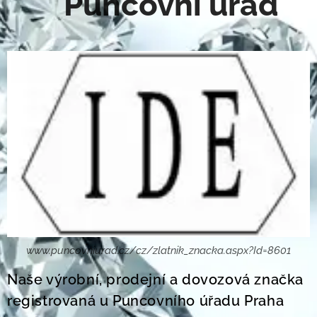
Puncovní úřad
www.puncovniurad.cz/cz/zlatnik_znacka.aspx?Id=8601
Naše výrobní, prodejní a dovozová značka
registrovaná u Puncovního úřadu Praha