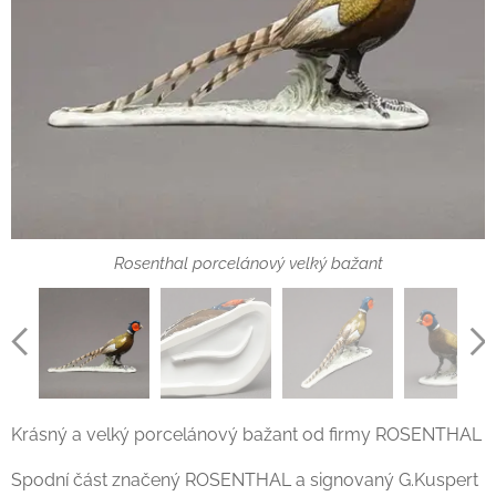
Rosenthal porcelánový velký bažant
Rosenthal porcelánový velký bažant
Rosenthal porcelánový velký bažant
Rosenthal porcelánový velký bažant
Krásný a velký porcelánový bažant od firmy ROSENTHAL
Spodní část značený ROSENTHAL a signovaný G.Kuspert