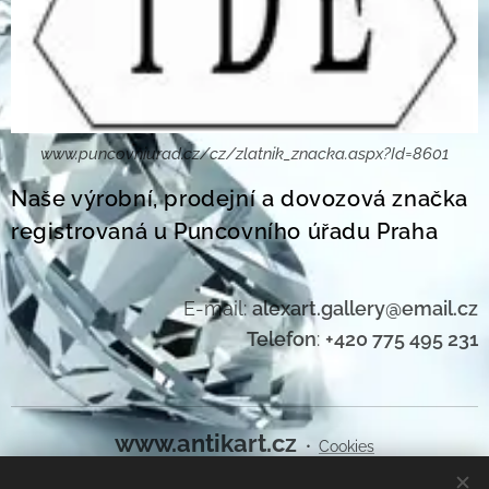
www.puncovniurad.cz/cz/zlatnik_znacka.aspx?Id=8601
Naše výrobní, prodejní a dovozová značka
registrovaná u Puncovního úřadu Praha
E-mail:
alexart.gallery@email.cz
Telefon
:
+420 775 495 231
www.antikart.cz
Cookies