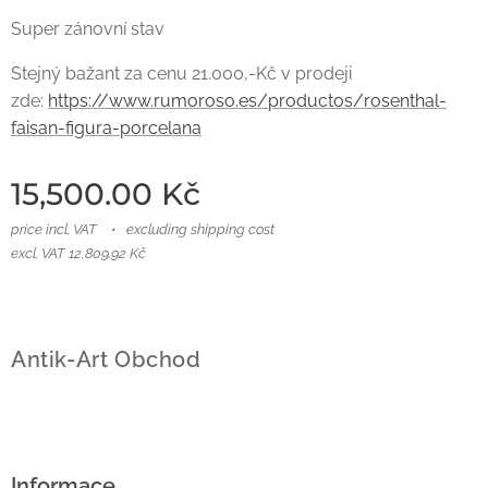
Super zánovní stav
Stejný bažant za cenu 21.000,-Kč v prodeji
zde:
https://www.rumoroso.es/productos/rosenthal-
faisan-figura-porcelana
15,500.00
Kč
price incl. VAT
excluding shipping cost
excl. VAT 12,809.92 Kč
Antik-Art Obchod
Informace