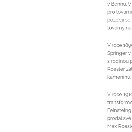
v Bonnu. V
pro továrn
později se
továrny n
V roce 189
Springer v
s rodinou
Roesler za
kameninu.
V roce 191
transformo
Feinsteing
prodal své
Max Roesle