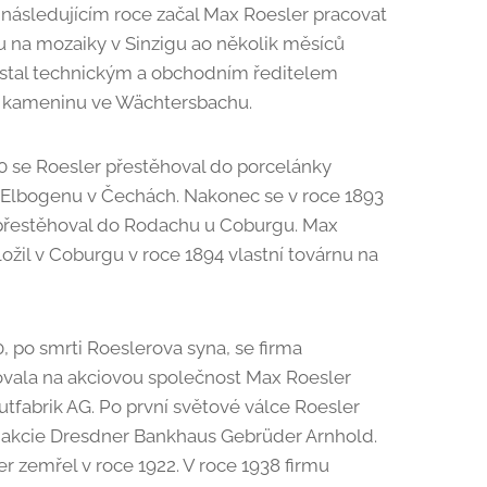
 následujícím roce začal Max Roesler pracovat
u na mozaiky v Sinzigu ao několik měsíců
 stal technickým a obchodním ředitelem
a kameninu ve Wächtersbachu.
0 se Roesler přestěhoval do porcelánky
 Elbogenu v Čechách. Nakonec se v roce 1893
 přestěhoval do Rodachu u Coburgu. Max
ložil v Coburgu v roce 1894 vlastní továrnu na
0, po smrti Roeslerova syna, se firma
vala na akciovou společnost Max Roesler
utfabrik AG. Po první světové válce Roesler
 akcie Dresdner Bankhaus Gebrüder Arnhold.
r zemřel v roce 1922. V roce 1938 firmu