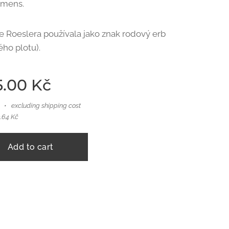
emens.
 Roeslera používala jako znak rodový erb
vého plotu).
5.00
Kč
excluding shipping cost
3.64 Kč
Add to cart