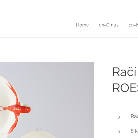
Home
en-O nás
en-
Račí
ROES
Ra
8 k