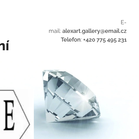
E-
mail:
alexart.gallery@email.cz
Telefon
:
+420 775 495 231
ní