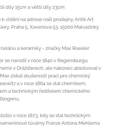
ší díly 15cm a větší díly 23cm
 k vidění na adrese naší prodejny: Antik Art
lery, Praha 5, Xaveriova 53, 15000 Malvazinky
celánu a keramiky - značky Max Roesler
r se narodil v roce 1840 v Regensburgu.
hemii v Drážďanech, ale nakonec absolvoval v
Max získal zkušenosti prací pro chemický
asewitz a v roce 1864 se stal chemikem,
em a technickým ředitelem chemického
Elbogenu.
ošlo v roce 1873, kdy se stal technickým
 kameninové továrny Franze Antona Mehlema