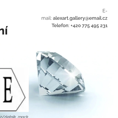
E-
mail:
alexart.gallery@email.cz
Telefon
:
+420 775 495 231
ní
z/zlatnik_znack