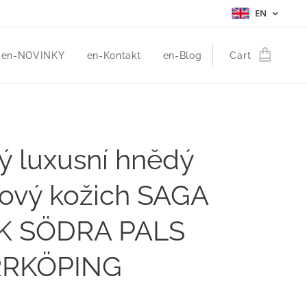
EN
en-NOVINKY
en-Kontakt
en-Blog
Cart
ý luxusní hnědý
ový kožich SAGA
K SÖDRA PALS
RKÖPING