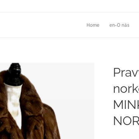
Home
en-O nás
Prav
nork
MIN
NOR