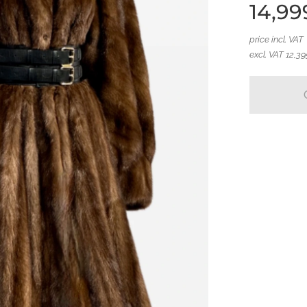
14,99
price incl. VAT
excl. VAT 12,39
ý kožich, norkový pravý kožich, levný kožich,
sní kožich.