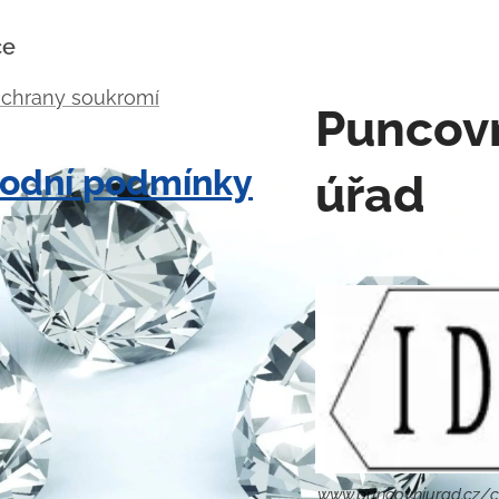
ce
ochrany soukromí
Puncov
odní podmínky
úřad
www.puncovniurad.cz/c