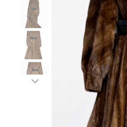
Kožich, norkový kožich, kožešina, prav
luxu