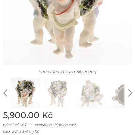
Porcelánová váza Sitzendorf
Porcelánová váza Sitzendorf
Porcelánová váza Sitzendorf
Porcelánová váza Sitzendorf
5,900.00
Kč
price incl. VAT
excluding shipping cost
excl. VAT 4,876.03 Kč