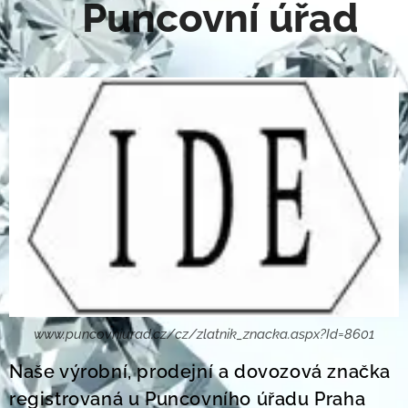
Puncovní úřad
www.puncovniurad.cz/cz/zlatnik_znacka.aspx?Id=8601
Naše výrobní, prodejní a dovozová značka
registrovaná u Puncovního úřadu Praha