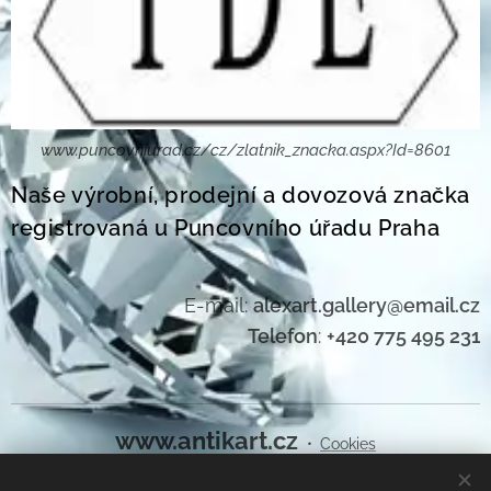
www.puncovniurad.cz/cz/zlatnik_znacka.aspx?Id=8601
Naše výrobní, prodejní a dovozová značka
registrovaná u Puncovního úřadu Praha
E-mail:
alexart.gallery@email.cz
Telefon
:
+420 775 495 231
www.antikart.cz
Cookies