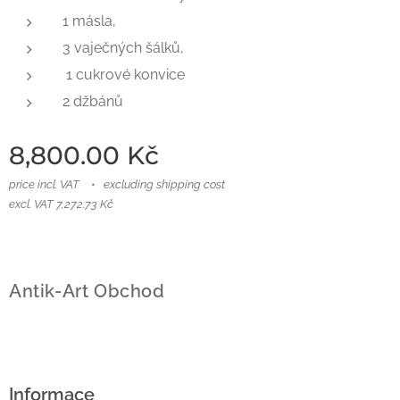
1 másla,
3 vaječných šálků,
1 cukrové konvice
2 džbánů
8,800.00
Kč
price incl. VAT
excluding shipping cost
excl. VAT 7,272.73 Kč
Antik-Art Obchod
Informace