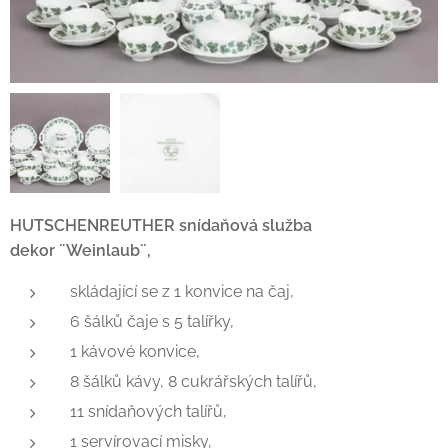
HUTSCHENREUTHER snídaňová služba
dekor ¨Weinlaub¨,
skládající se z 1 konvice na čaj,
6 šálků čaje s 5 talířky,
1 kávové konvice,
8 šálků kávy, 8 cukrářských talířů,
11 snídaňových talířů,
1 servírovací misky,