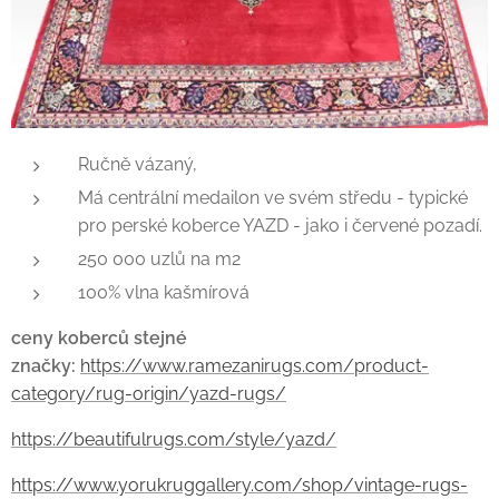
Ručně vázaný,
Má centrální medailon ve svém středu - typické
pro perské koberce YAZD - jako i červené pozadí.
250 000 uzlů na m2
100% vlna kašmírová
ceny koberců stejné
značky:
https://www.ramezanirugs.com/product-
category/rug-origin/yazd-rugs/
https://beautifulrugs.com/style/yazd/
https://www.yorukruggallery.com/shop/vintage-rugs-