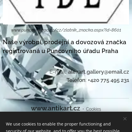
www.puncovniurad.cz/cz/zlatnik_znacka.aspx?Id=8601
Naše výrobní, prodejní a dovozová značka
registrovaná u Puncovního úřadu Praha
E-mail:
alexart.gallery@email.cz
Telefon
:
+420 775 495 231
www.antikart.cz
Cookies
We use cookies to enable the proper functioning and
Languages
security of our website, and to offer you the best possible