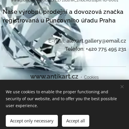
www.puncovniurad.cz/cz/zlatnik_znacka.aspx?Id=8601
Naše výrobní, prodejní a dovozová značka
registrovaná u Puncovního úřadu Praha
E-mail:
alexart.gallery@email.cz
Telefon
:
+420 775 495 231
www.antikart.cz
Cookies
We use cookies to enable the proper functioning and
Languages
security of our website, and to offer you the best possible
Čeština
English
user experience.
Add to cart
Accept only necessary
Accept all