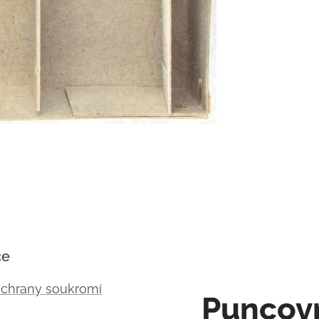
ce
ochrany soukromí
Puncov