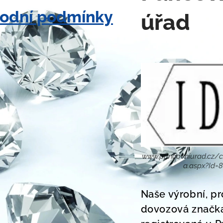
odní podmínky
úřad
www.puncovniurad.cz/c
a.aspx?Id=
Naše výrobní, pr
dovozová značk