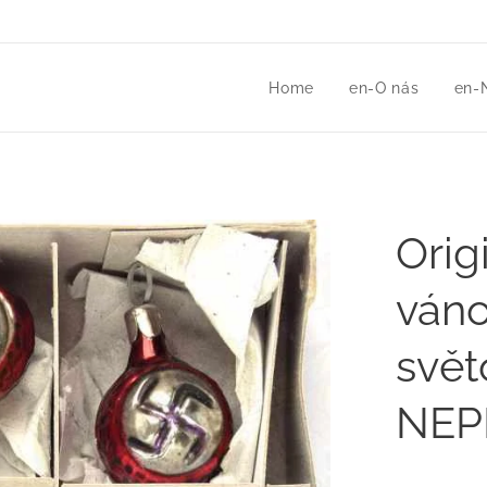
Home
en-O nás
en-
Orig
váno
svět
NEP