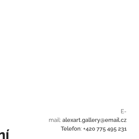
E-
mail:
alexart.gallery@email.cz
Telefon
:
+420 775 495 231
ní