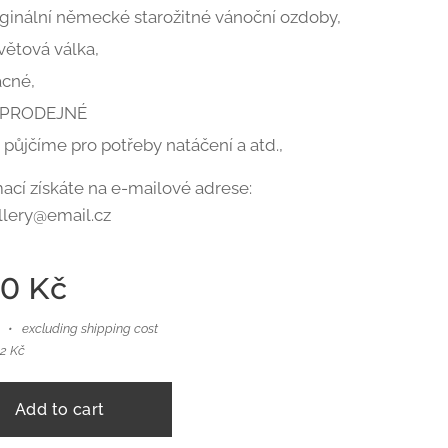
iginální německé starožitné vánoční ozdoby,
větová válka,
ácné,
PRODEJNÉ
 půjčíme pro potřeby natáčení a atd.,
mací získáte na e-mailové adrese:
allery@email.cz
00
Kč
excluding shipping cost
62 Kč
Add to cart