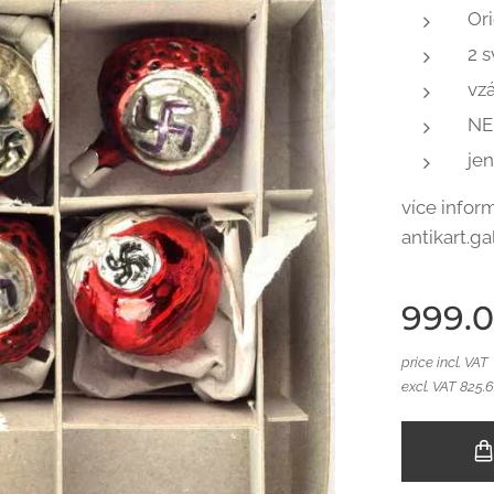
Or
2 s
vz
NE
jen
více infor
antikart.g
999.
price incl. VAT
excl. VAT 825.