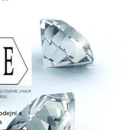
z/zlatnik_znack
8601
odejní a
a