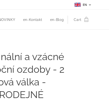
EN
NOVINKY
en-Kontakt
en-Blog
Cart
inální a vzácné
ční ozdoby - 2
ová válka -
RODEJNÉ