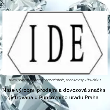
www.puncovniurad.cz/cz/zlatnik_znacka.aspx?Id=8601
Naše výrobní, prodejní a dovozová značka
registrovaná u Puncovního úřadu Praha