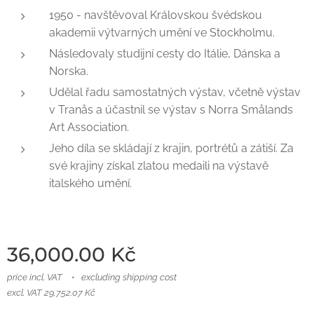
1950 - navštěvoval Královskou švédskou
akademii výtvarných umění ve Stockholmu.
Následovaly studijní cesty do Itálie, Dánska a
Norska.
Udělal řadu samostatných výstav, včetně výstav
v Tranås a účastnil se výstav s Norra Smålands
Art Association.
Jeho díla se skládají z krajin, portrétů a zátiší. Za
své krajiny získal zlatou medaili na výstavě
italského umění.
36,000.00
Kč
price incl. VAT
excluding shipping cost
excl. VAT 29,752.07 Kč