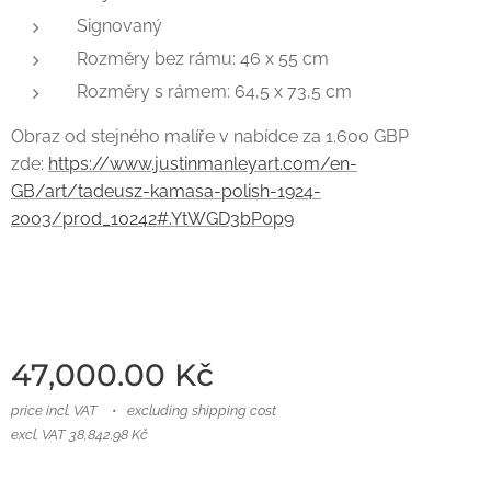
Signovaný
Rozměry bez rámu: 46 x 55 cm
Rozměry s rámem: 64,5 x 73,5 cm
Obraz od stejného malíře v nabídce za 1.600 GBP
zde:
https://www.justinmanleyart.com/en-
GB/art/tadeusz-kamasa-polish-1924-
2003/prod_10242#.YtWGD3bP0p9
47,000.00
Kč
price incl. VAT
excluding shipping cost
excl. VAT 38,842.98 Kč