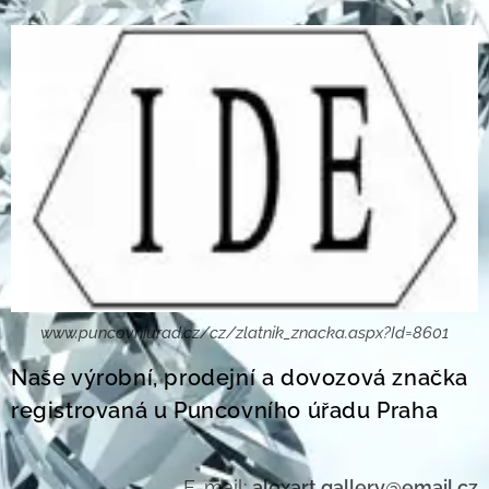
www.puncovniurad.cz/cz/zlatnik_znacka.aspx?Id=8601
Naše výrobní, prodejní a dovozová značka
registrovaná u Puncovního úřadu Praha
E-mail:
alexart.gallery@email.cz