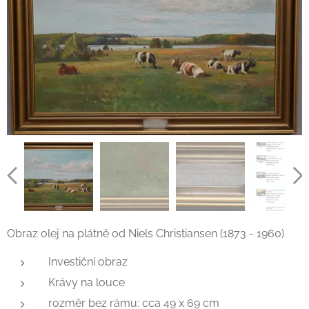
Obraz olej na plátně od Niels Christiansen (1873 - 1960)
Investiční obraz
Krávy na louce
rozměr bez rámu: cca 49 x 69 cm