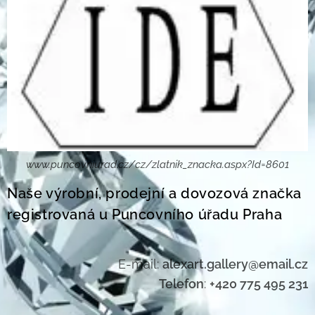
www.puncovniurad.cz/cz/zlatnik_znacka.aspx?Id=8601
Naše výrobní, prodejní a dovozová značka
registrovaná u Puncovního úřadu Praha
E-mail:
alexart.gallery@email.cz
Telefon
:
+420 775 495 231