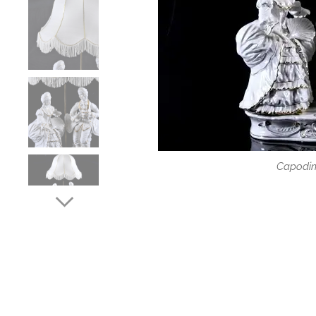
Porcelánové so
Porcelán 
Capodim
Stolní porcelánov
Italský porce
Lampa od 