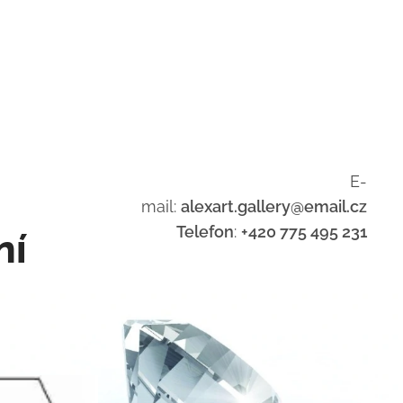
E-
mail:
alexart.gallery@email.cz
Telefon
:
+420 775 495 231
ní