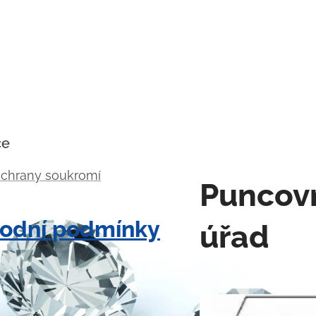
ce
ochrany soukromí
Puncov
odní podmínky
úřad