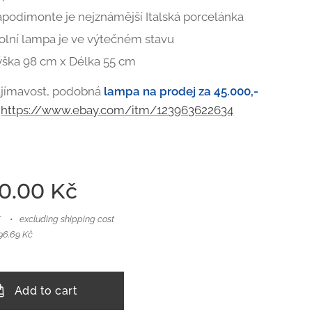
podimonte je nejznámější Italská porcelánka
olní lampa je ve výtečném stavu
ška 98 cm x Délka 55 cm
ajímavost, podobná
lampa na prodej za 45.000,-
:
https://www.ebay.com/itm/123963622634
00.00
Kč
T
excluding shipping cost
396.69 Kč
Add to cart