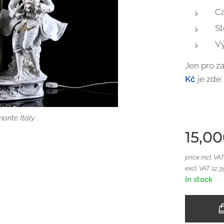
Ca
St
Vý
Jen pro z
Kč
je zde
usoší Capodimonte
Capodimonte
onte Italy
15,0
price incl. VA
excl. VAT 12,
In stock
á lampa Capodimonte
lán Capodimonte
Capodimonte