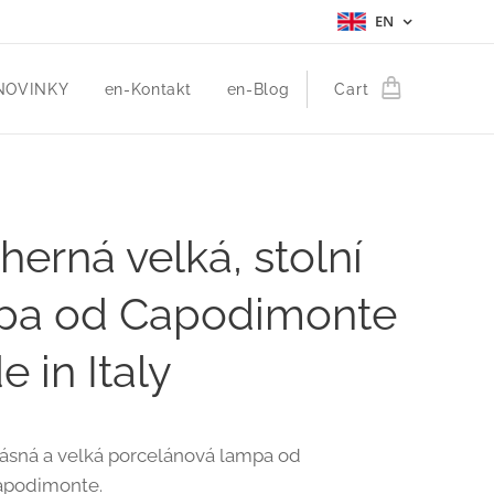
EN
NOVINKY
en-Kontakt
en-Blog
Cart
erná velká, stolní
pa od Capodimonte
 in Italy
ásná a velká porcelánová lampa od
apodimonte.