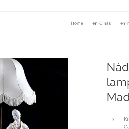
Home
en-O nás
en-
Nádh
lam
Made
Kr
C