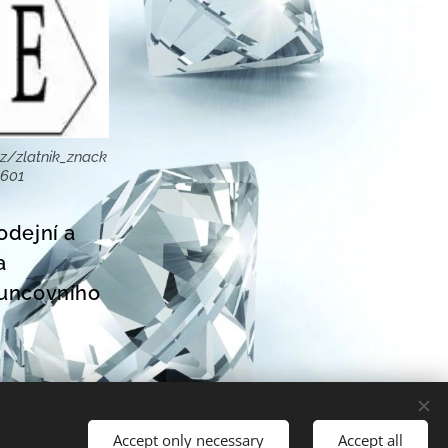
z/zlatnik_znack
8601
odejní a
a
Puncovního
Accept only necessary
Accept all