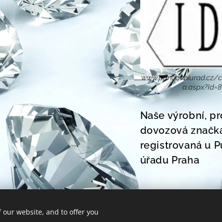
www.puncovniurad.cz/c
a.aspx?Id=
Naše výrobní, pr
dovozová značk
registrovaná u 
úřadu Praha
 our website, and to offer you