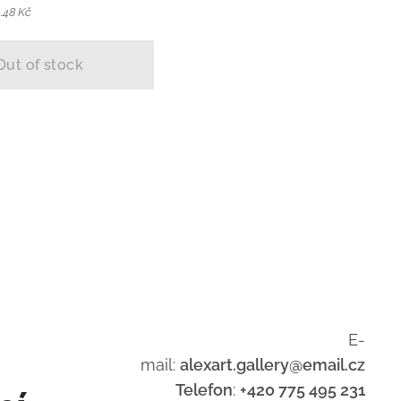
2.48 Kč
Out of stock
E-
mail:
alexart.gallery@email.cz
Telefon
:
+420 775 495 231