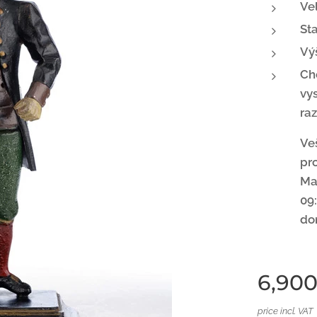
Ve
Sta
Vý
Chc
vy
ra
Ve
pro
Ma
09:
do
6,900
price incl. VAT