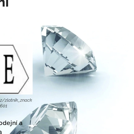
ní
z/zlatnik_znack
8601
odejní a
a