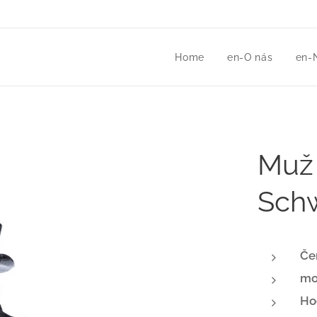
Home
en-O nás
en-
Muž 
Sch
Če
mo
Ho