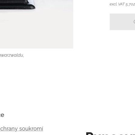
excl. VAT 5,70
hwarzwaldu,
ce
ochrany soukromí