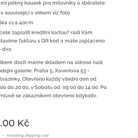
lmi pěkný kousek pro milovníky a sběratele.
v související s věkem viz foto
ška cca 40cm
ete zaplatit kreditní kartou? rádi Vám
stavíme fakturu s
QR kód a máte zaplaceno
z-dva
škeré zboží máme skladem na adrese naší
dejní galerie: Praha 5, Xaveriova 53 -
lvazinky. Otevřeno každý všední den od
00 do 20:00, v Sobotu od: 09:00 do 14:00. Po
mluvě se zákazníkem otevřeno kdykoliv.
.00
Kč
excluding shipping cost