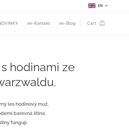
EN
NOVINKY
en-Kontakt
en-Blog
Cart
s hodinami ze
warzwaldu.
rný les hodinový muž,
derní barevná litina.
diny fungují.