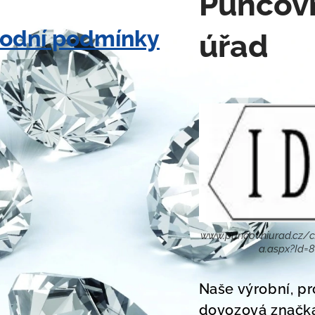
Puncov
odní podmínky
úřad
www.puncovniurad.cz/c
a.aspx?Id=
Naše výrobní, pr
dovozová značk