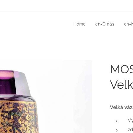
Home
en-O nás
en-
MOS
Vel
Velká váz
Vy
zd