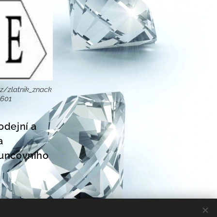
z/zlatnik_znack
8601
odejní a
a
Puncovního