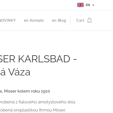
EN
NOVINKY
en-Kontakt
en-Blog
Cart
ER KARLSBAD -
ká Váza
a, Moser kolem roku 1910
robená z fialového ametystového skla
obená oroplastikou firmou Moser.