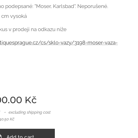
o podepsané: "Moser, Karlsbad". Neporušené.
2 cm vysoká
us v prodeji na odkazu níže
ntiquesprague.cz/cs/sklo-vazy/3198-moser-vaza-
00.00
Kč
T
excluding shipping cost
140.50 Kč
Add to cart