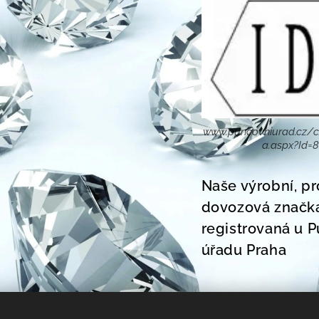
www.puncovniurad.cz/c
a.aspx?Id=
Naše výrobní, pr
dovozová značk
registrovaná u 
úřadu Praha