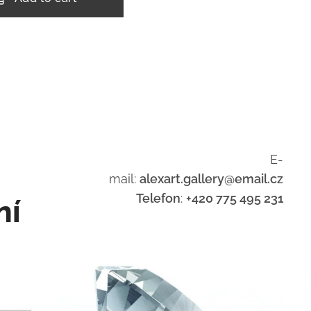
E-
mail:
alexart.gallery@email.cz
Telefon
:
+420 775 495 231
ní