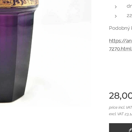
dn
2
Podobný k
https://a
7270.html
28,0
price incl. VA
excl. VAT 23,