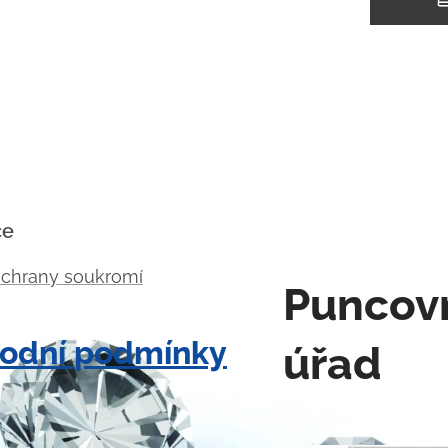
ce
ochrany soukromí
Puncov
odní podmínky
úřad