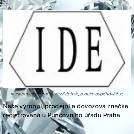
www.puncovniurad.cz/cz/zlatnik_znacka.aspx?Id=8601
Naše výrobní, prodejní a dovozová značka
registrovaná u Puncovního úřadu Praha