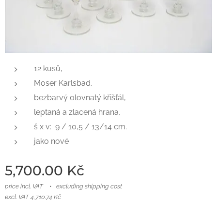
12 kusů,
Moser Karlsbad,
bezbarvý olovnatý křišťál,
leptaná a zlacená hrana,
š x v: 9 / 10,5 / 13/14 cm.
jako nové
5,700.00
Kč
price incl. VAT
excluding shipping cost
excl. VAT 4,710.74 Kč