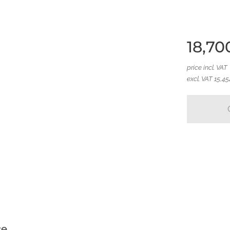
18,70
price incl. VAT
excl. VAT 15,45
elánová obřadní mísa
ce