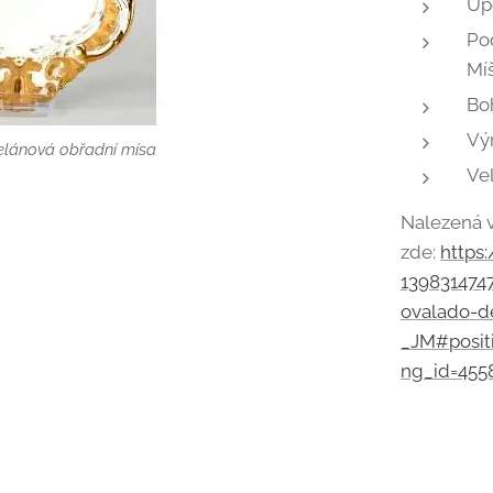
Úpo
Po
Mí
Bo
Vý
elánová obřadní mísa
Vel
Nalezená v
zde:
https
139831474
ovalado-d
_JM#posit
ng_id=455