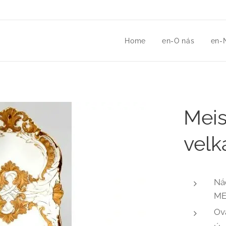
Home
en-O nás
en-
Meis
velk
Ná
ME
Ov