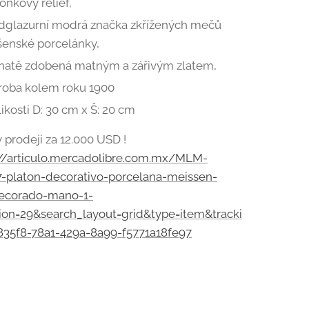
nkový reliéf,
dglazurní modrá značka zkřížených mečů
šenské porcelánky,
hatě zdobená matným a zářivým zlatem,
roba kolem roku 1900
ikosti D: 30 cm x Š: 20 cm
 prodeji za 12.000 USD !
://articulo.mercadolibre.com.mx/MLM-
7-platon-decorativo-porcelana-meissen-
ecorado-mano-1-
ion=29&search_layout=grid&type=item&tracki
835f8-78a1-429a-8a99-f5771a18fe97