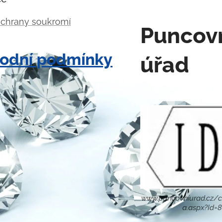
ochrany soukromí
Puncov
odní podmínky
úřad
www.puncovniurad.cz/c
a.aspx?Id=