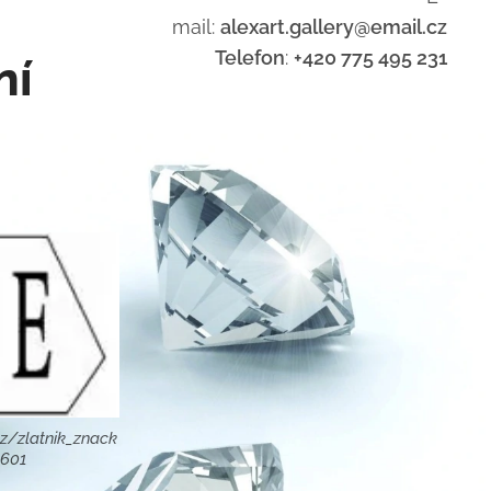
mail:
alexart.gallery@email.cz
Telefon
:
+420 775 495 231
ní
z/zlatnik_znack
8601