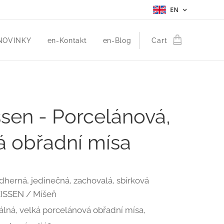
EN
NOVINKY
en-Kontakt
en-Blog
Cart
sen - Porcelánová,
á obřadní mísa
dherná, jedinečná, zachovalá, sbírková
ISSEN / Míšeň
álná, velká porcelánová obřadní mísa,