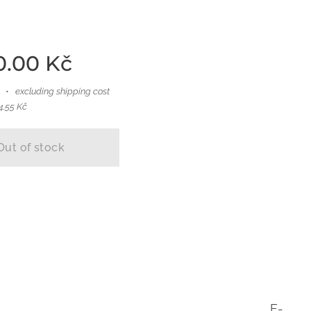
0.00
Kč
excluding shipping cost
4.55 Kč
Out of stock
E-