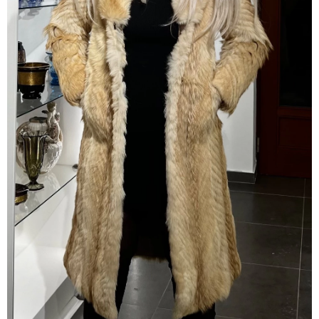
Pravý Liščí kožich s kapucí