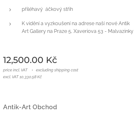
přiléhavý áčkový střih
K vidění a vyzkoušení na adrese naší nové Antik
Art Gallery na Praze 5, Xaveriova 53 - Malvazinky
12,500.00
Kč
price incl. VAT
excluding shipping cost
excl. VAT 10,330.58 Kč
Antik-Art Obchod