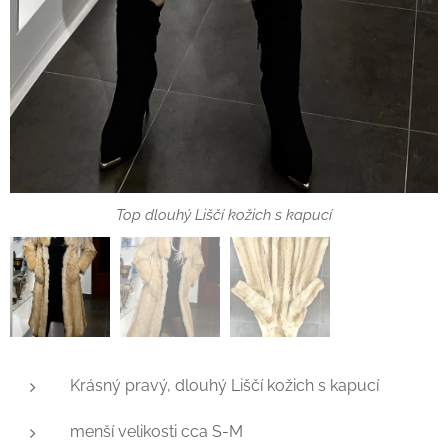
Top dlouhý Liščí kožich s kapucí
Top dlouhý Liščí kožich s kapucí
Krásný pravý, dlouhý Liščí kožich s kapucí
menší velikosti cca S-M