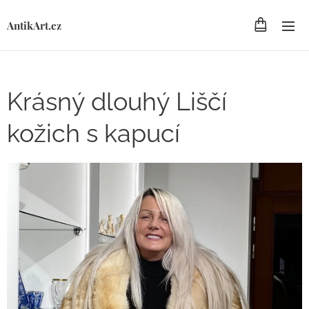
AntikArt.cz
Krásný dlouhý Liščí
kožich s kapucí