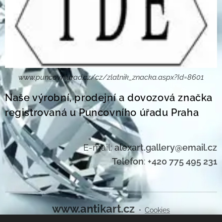
www.puncovniurad.cz/cz/zlatnik_znacka.aspx?Id=8601
Naše výrobní, prodejní a dovozová značka
registrovaná u Puncovního úřadu Praha
E-mail:
alexart.gallery@email.cz
Telefon
:
+420 775 495 231
www.antikart.cz
Cookies