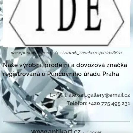
www.puncovniurad.cz/cz/zlatnik_znacka.aspx?Id=8601
Naše výrobní, prodejní a dovozová značka
registrovaná u Puncovního úřadu Praha
E-mail:
alexart.gallery@email.cz
Telefon
:
+420 775 495 231
www.antikart.cz
Cookies