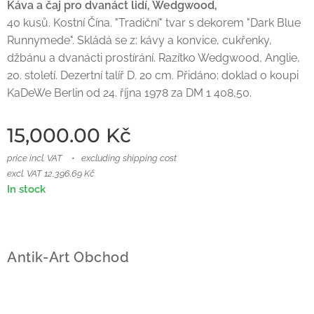
Káva a čaj pro dvanáct lidí, Wedgwood,
40 kusů. Kostní Čína. "Tradiční" tvar s dekorem "Dark Blue
Runnymede". Skládá se z: kávy a konvice, cukřenky,
džbánu a dvanácti prostírání. Razítko Wedgwood, Anglie,
20. století. Dezertní talíř D. 20 cm. Přidáno: doklad o koupi
KaDeWe Berlin od 24. října 1978 za DM 1 408,50.
15,000.00
Kč
price incl. VAT
excluding shipping cost
excl. VAT 12,396.69 Kč
In stock
Antik-Art Obchod