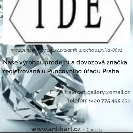
www.puncovniurad.cz/cz/zlatnik_znacka.aspx?Id=8601
Naše výrobní, prodejní a dovozová značka
registrovaná u Puncovního úřadu Praha
E-mail:
alexart.gallery@email.cz
Telefon
:
+420 775 495 231
www.antikart.cz
Cookies