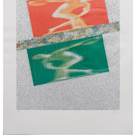
Jiri Kolar (1914 - 2002) podepsaný sítotisk "Olimpiáda"