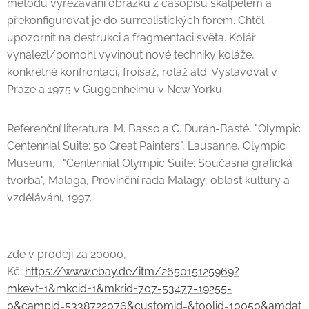
metodu vyřezávání obrázků z časopisů skalpelem a
překonfigurovat je do surrealistických forem. Chtěl
upozornit na destrukci a fragmentaci světa. Kolář
vynalezl/pomohl vyvinout nové techniky koláže,
konkrétně konfrontaci, froisáž, roláž atd. Vystavoval v
Praze a 1975 v Guggenheimu v New Yorku.
Referenční literatura: M. Basso a C. Durán-Basté, "Olympic
Centennial Suite: 50 Great Painters", Lausanne, Olympic
Museum, ; "Centennial Olympic Suite: Současná grafická
tvorba", Malaga, Provinční rada Malagy, oblast kultury a
vzdělávání, 1997.
zde v prodeji za 20000,-
Kč:
https://www.ebay.de/itm/265015125969?
mkevt=1&mkcid=1&mkrid=707-53477-19255-
0&campid=5338722076&customid=&toolid=10050&amdat