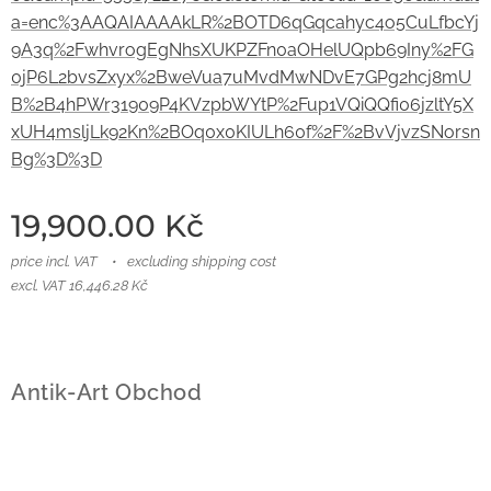
a=enc%3AAQAIAAAAkLR%2BOTD6qGqcahyc4o5CuLfbcYj
9A3q%2FwhvrogEgNhsXUKPZFn0aOHelUQpb69Iny%2FG
0jP6L2bvsZxyx%2BweVua7uMvdMwNDvE7GPg2hcj8mU
B%2B4hPWr31909P4KVzpbWYtP%2Fup1VQiQQfi06jzltY5X
xUH4msljLk92Kn%2BOq0x0KIULh60f%2F%2BvVjvzSNorsn
Bg%3D%3D
19,900.00
Kč
price incl. VAT
excluding shipping cost
excl. VAT 16,446.28 Kč
Antik-Art Obchod