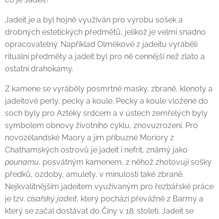
Jadeit je a byl hojně využíván pro výrobu sošek a
drobných estetických předmětů, jelikož je velmi snadno
opracovatelný. Například Olmékové z jadeitu vyráběli
rituální předměty a jadeit byl pro ně cennější než zlato a
ostatní drahokamy.
Z kamene se vyráběly posmrtné masky, zbraně, klenoty a
jadeitové perly, pecky a koule. Pecky a koule vložené do
soch byly pro Aztéky srdcem a v ústech zemřelých byly
symbolem obnovy životního cyklu, znovuzrození. Pro
novozélandské Maory a jim příbuzné Moriory z
Chathamských ostrovů je jadeit i nefrit, známý jako
pounamu
, posvátným kamenem, z něhož zhotovují sošky
předků, ozdoby, amulety, v minulosti také zbraně.
Nejkvalitnějším jadeitem využívaným pro řezbářské práce
je tzv.
císařský jadeit
, který pochází převážně z Barmy a
který se začal dostávat do Číny v 18. století. Jadeit se