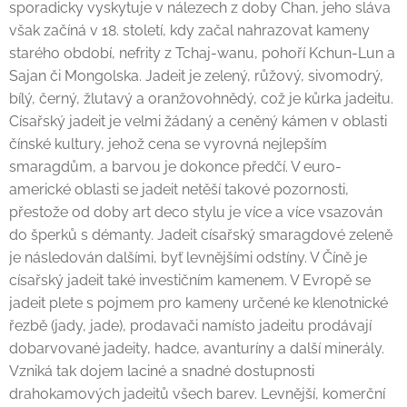
sporadicky vyskytuje v nálezech z doby Chan, jeho sláva
však začíná v 18. století, kdy začal nahrazovat kameny
starého období, nefrity z Tchaj-wanu, pohoří Kchun-Lun a
Sajan či Mongolska. Jadeit je zelený, růžový, sivomodrý,
bílý, černý, žlutavý a oranžovohnědý, což je kůrka jadeitu.
Císařský jadeit je velmi žádaný a ceněný kámen v oblasti
čínské kultury, jehož cena se vyrovná nejlepším
smaragdům, a barvou je dokonce předčí. V euro-
americké oblasti se jadeit netěší takové pozornosti,
přestože od doby art deco stylu je více a více vsazován
do šperků s démanty. Jadeit císařský smaragdové zeleně
je následován dalšími, byť levnějšími odstíny. V Číně je
císařský jadeit také investičním kamenem. V Evropě se
jadeit plete s pojmem pro kameny určené ke klenotnické
řezbě (jady, jade), prodavači namísto jadeitu prodávají
dobarvované jadeity, hadce, avanturíny a další minerály.
Vzniká tak dojem laciné a snadné dostupnosti
drahokamových jadeitů všech barev. Levnější, komerční