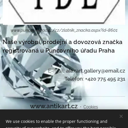
www.puncovniurad.cz/cz/zlatnik_znacka.aspx?Id=8601
Naše výrobní, prodejní a dovozová značka
registrovaná u Puncovního úřadu Praha
E-mail:
alexart.gallery@email.cz
Telefon
:
+420 775 495 231
www.antikart.cz
Cookies
We use cookies to enable the proper functioning and
Languages