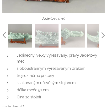
Jadeitový meč
Jadeitový meč na stojanu
meč z jadeitu
Jadeit meč
Jedinečný, velký vyřezávaný, pravý Jadeitový
meč.
s oboustranným vyřezávaným drakem
trojrozměrné prsteny
s lakovaným dřevěným stojanem
délka meče 51 cm
Čína 20.století
co je Jadeit?