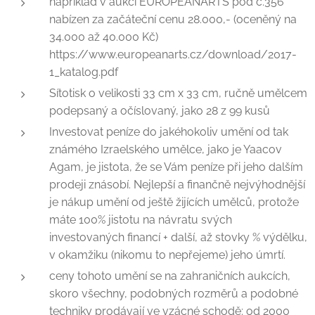
například v aukci EUROPEANARTS pod č.356
nabízen za začáteční cenu 28.000,- (oceněný na
34.000 až 40.000 Kč)
https://www.europeanarts.cz/download/2017-
1_katalog.pdf
Sítotisk o velikosti 33 cm x 33 cm, ručně umělcem
podepsaný a očíslovaný, jako 28 z 99 kusů
Investovat peníze do jakéhokoliv umění od tak
známého Izraelského umělce, jako je Yaacov
Agam, je jistota, že se Vám peníze při jeho dalším
prodeji znásobí. Nejlepší a finančně nejvýhodnější
je nákup umění od ještě žijících umělců, protože
máte 100% jistotu na návratu svých
investovaných financí + další, až stovky % výdělku,
v okamžiku (nikomu to nepřejeme) jeho úmrtí.
ceny tohoto umění se na zahraničních aukcích,
skoro všechny, podobných rozměrů a podobné
techniky prodávají ve vzácné schodě: od 2000