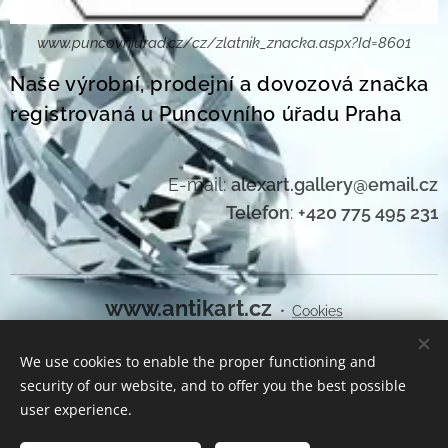
www.puncovniurad.cz/cz/zlatnik_znacka.aspx?Id=8601
Naše výrobní, prodejní a dovozová značka
registrovaná u Puncovního úřadu Praha
E-mail:
alexart.gallery@email.cz
Telefon
:
+420 775 495 231
www.antikart.cz
Cookies
We use cookies to enable the proper functioning and
Languages
security of our website, and to offer you the best possible
Čeština
English
user experience.