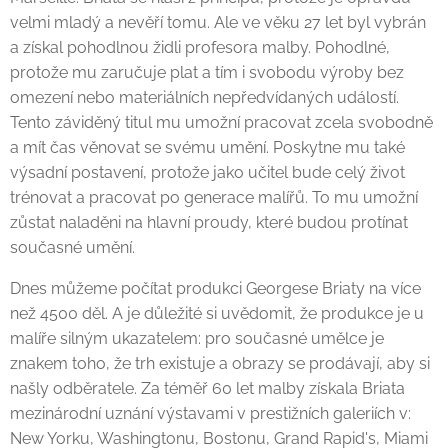
velmi mladý a nevěří tomu. Ale ve věku 27 let byl vybrán
a získal pohodlnou židli profesora malby. Pohodlné,
protože mu zaručuje plat a tím i svobodu výroby bez
omezení nebo materiálních nepředvídaných událostí.
Tento záviděný titul mu umožní pracovat zcela svobodně
a mít čas věnovat se svému umění. Poskytne mu také
výsadní postavení, protože jako učitel bude celý život
trénovat a pracovat po generace malířů. To mu umožní
zůstat naladěni na hlavní proudy, které budou protínat
současné umění.
Dnes můžeme počítat produkci Georgese Briaty na více
než 4500 děl. A je důležité si uvědomit, že produkce je u
malíře silným ukazatelem: pro současné umělce je
znakem toho, že trh existuje a obrazy se prodávají, aby si
našly odběratele. Za téměř 60 let malby získala Briata
mezinárodní uznání výstavami v prestižních galeriích v:
New Yorku, Washingtonu, Bostonu, Grand Rapid's, Miami