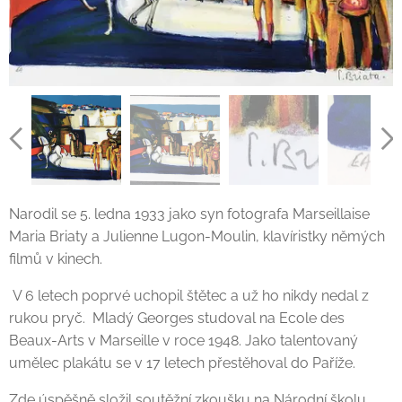
Narodil se 5. ledna 1933 jako syn fotografa Marseillaise
Maria Briaty a Julienne Lugon-Moulin, klavíristky němých
filmů v kinech.
V 6 letech poprvé uchopil štětec a už ho nikdy nedal z
rukou pryč. Mladý Georges studoval na Ecole des
Beaux-Arts v Marseille v roce 1948. Jako talentovaný
umělec plakátu se v 17 letech přestěhoval do Paříže.
Zde úspěšně složil soutěžní zkoušku na Národní školu