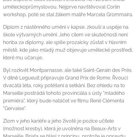
uměleckoprůmyslovou. Nejprve navštěvoval Corlin
workshop, poté se stal žákem malíře Marcela Grommaira.
Diplom z nástěnného umění v kapse, zkouší a uspěje na
škole výtvarných umění. Jeho cílem ve skutečnosti není
honba za diplomy, ale spíše prozaicky zůstat v hlavním
městě, kde jako mladý muž objevuje umělecké prostředí,
které mu učaruje.
Byl rozkvět Montparnasse, ale také Saint-Gerain des Près.
V dílně Legueult připravuje Grand Prix de Rome. Řvoucí
dvacátá léta, roky potěšení a setkání. Bez ohledu na to
Marseille postrádá tohoto provinciála s ústy "mladého
premiéra", který bude natáčet ve filmu René Clémenta
"Gervaise".
Zlom v jeho kariéře a jeho životě je pozice učitele
(možnost kresby), která je uvolněna na Beaux-Arts v
Marseille. Briata se hlásí z principu, protože je opravdu