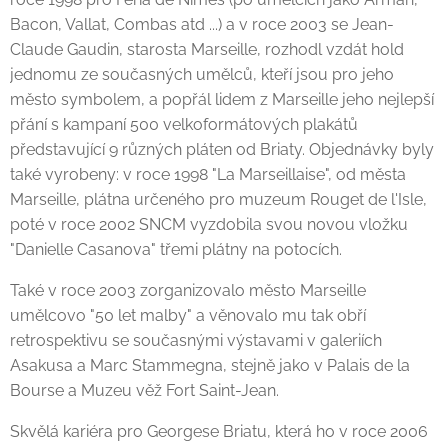
Bacon, Vallat, Combas atd ...) a v roce 2003 se Jean-
Claude Gaudin, starosta Marseille, rozhodl vzdát hold
jednomu ze současných umělců, kteří jsou pro jeho
město symbolem, a popřál lidem z Marseille jeho nejlepší
přání s kampaní 500 velkoformátových plakátů
představující 9 různých pláten od Briaty. Objednávky byly
také vyrobeny: v roce 1998 "La Marseillaise", od města
Marseille, plátna určeného pro muzeum Rouget de l'Isle,
poté v roce 2002 SNCM vyzdobila svou novou vložku
"Danielle Casanova" třemi plátny na potocích.
Také v roce 2003 zorganizovalo město Marseille
umělcovo "50 let malby" a věnovalo mu tak obří
retrospektivu se současnými výstavami v galeriích
Asakusa a Marc Stammegna, stejně jako v Palais de la
Bourse a Muzeu věž Fort Saint-Jean.
Skvělá kariéra pro Georgese Briatu, která ho v roce 2006