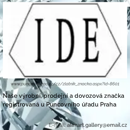
www.puncovniurad.cz/cz/zlatnik_znacka.aspx?Id=8601
Naše výrobní, prodejní a dovozová značka
registrovaná u Puncovního úřadu Praha
E-mail:
alexart.gallery@email.cz