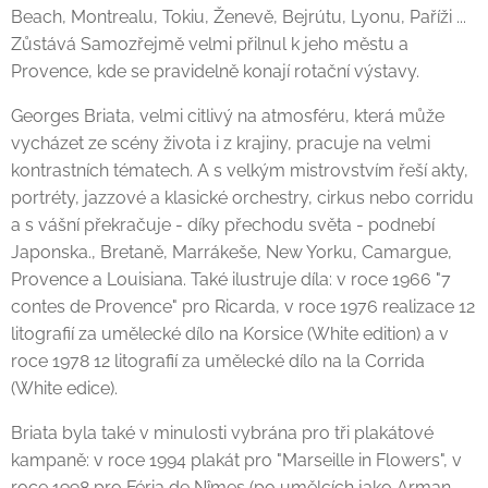
Beach, Montrealu, Tokiu, Ženevě, Bejrútu, Lyonu, Paříži ...
Zůstává Samozřejmě velmi přilnul k jeho městu a
Provence, kde se pravidelně konají rotační výstavy.
Georges Briata, velmi citlivý na atmosféru, která může
vycházet ze scény života i z krajiny, pracuje na velmi
kontrastních tématech. A s velkým mistrovstvím řeší akty,
portréty, jazzové a klasické orchestry, cirkus nebo corridu
a s vášní překračuje - díky přechodu světa - podnebí
Japonska., Bretaně, Marrákeše, New Yorku, Camargue,
Provence a Louisiana. Také ilustruje díla: v roce 1966 "7
contes de Provence" pro Ricarda, v roce 1976 realizace 12
litografií za umělecké dílo na Korsice (White edition) a v
roce 1978 12 litografií za umělecké dílo na la Corrida
(White edice).
Briata byla také v minulosti vybrána pro tři plakátové
kampaně: v roce 1994 plakát pro "Marseille in Flowers", v
roce 1998 pro Féria de Nîmes (po umělcích jako Arman,