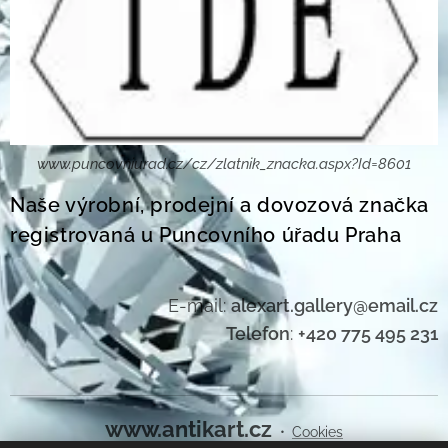
www.puncovniurad.cz/cz/zlatnik_znacka.aspx?Id=8601
Naše výrobní, prodejní a dovozová značka
registrovaná u Puncovního úřadu Praha
E-mail:
alexart.gallery@email.cz
Telefon
:
+420 775 495 231
www.antikart.cz
Cookies