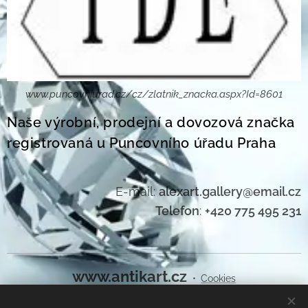
www.puncovniurad.cz/cz/zlatnik_znacka.aspx?Id=8601
Naše výrobní, prodejní a dovozová značka
registrovaná u Puncovního úřadu Praha
E-mail:
alexart.gallery@email.cz
Telefon
:
+420 775 495 231
www.antikart.cz
Cookies