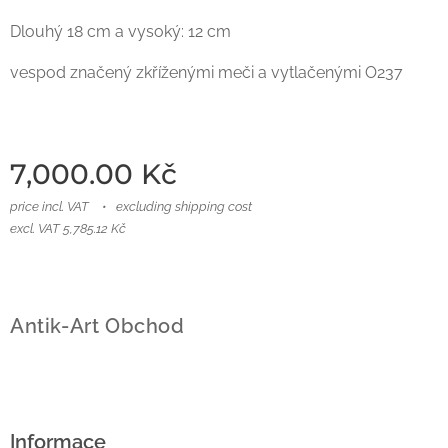
Dlouhý 18 cm a vysoký: 12 cm
vespod značený zkříženými meči a vytlačenými O237
7,000.00
Kč
price incl. VAT
excluding shipping cost
excl. VAT 5,785.12 Kč
Antik-Art Obchod
Informace