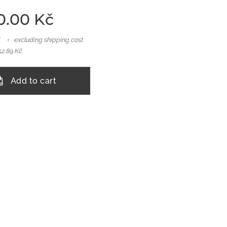
0.00
Kč
T
excluding shipping cost
652.89 Kč
Add to cart