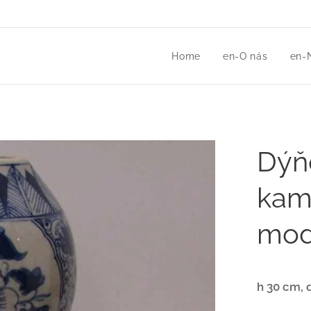
Home
en-O nás
en-
Dýňo
kam
mod
h 30 cm, 