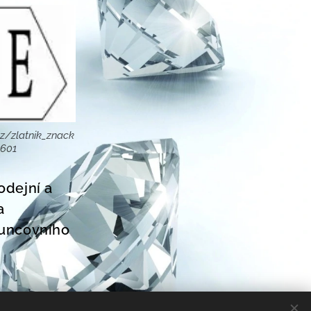
z/zlatnik_znack
8601
odejní a
a
Puncovního