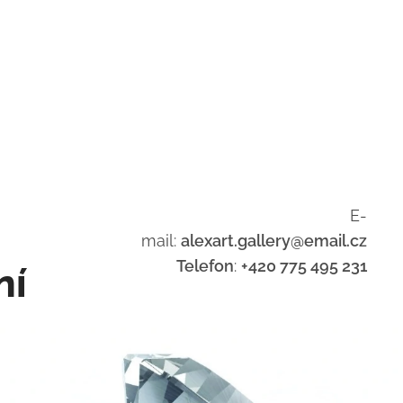
E-
mail:
alexart.gallery@email.cz
Telefon
:
+420 775 495 231
ní