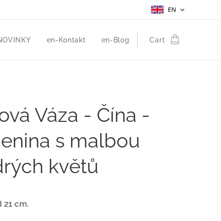
EN
NOVINKY
en-Kontakt
en-Blog
Cart
vá Váza - Čína -
enina s malbou
rých květů
d 21 cm.