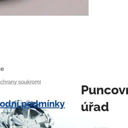
ce
ochrany soukromí
Puncov
odní podmínky
úřad