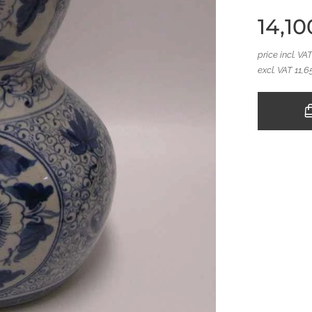
14,10
price incl. VA
excl. VAT 11,