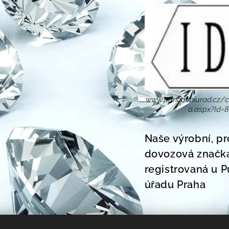
www.puncovniurad.cz/c
a.aspx?Id=
Naše výrobní, pr
dovozová značk
registrovaná u 
úřadu Praha