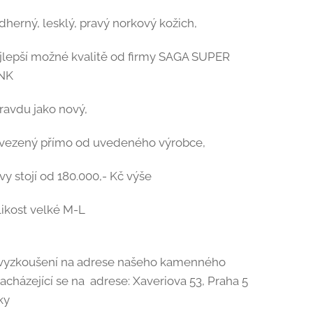
herný, lesklý, pravý norkový kožich,
jlepší možné kvalitě od firmy SAGA SUPER
NK
ravdu jako nový,
vezený přímo od uvedeného výrobce,
y stojí od 180.000,- Kč výše
likost velké M-L
a vyzkoušení na adrese našeho kamenného
cházející se na adrese: Xaveriova 53, Praha 5
ky