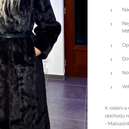
Nád
Ne
MI
Op
Do
Nov
Ve
K vidění 
obchodu na
- Malvazin