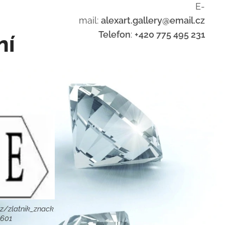
E-
mail:
alexart.gallery@email.cz
Telefon
:
+420 775 495 231
ní
z/zlatnik_znack
8601