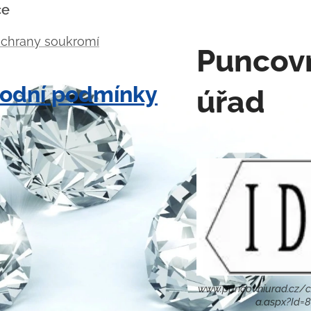
ce
ochrany soukromí
Puncov
odní podmínky
úřad
www.puncovniurad.cz/c
a.aspx?Id=