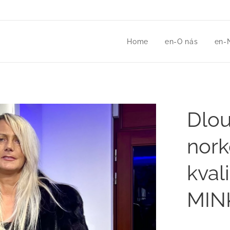
Home
en-O nás
en-
Dlou
nork
kval
MIN