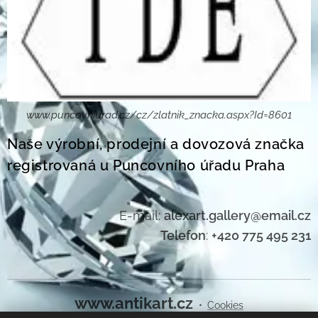
www.puncovniurad.cz/cz/zlatnik_znacka.aspx?Id=8601
Naše výrobní, prodejní a dovozová značka
registrovaná u Puncovního úřadu Praha
E-mail:
alexart.gallery@email.cz
Telefon
:
+420 775 495 231
www.antikart.cz
Cookies