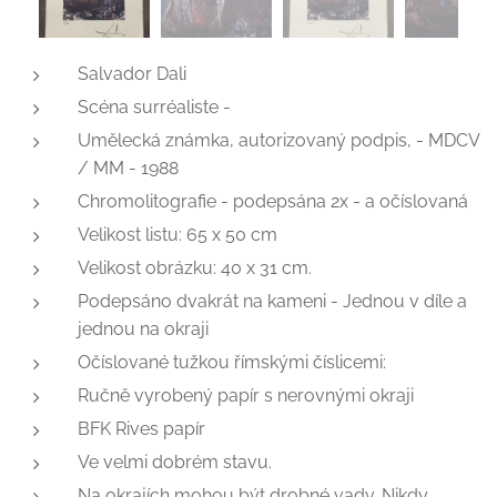
Salvador Dali
Scéna surréaliste -
Umělecká známka, autorizovaný podpis, - MDCV
/ MM - 1988
Chromolitografie - podepsána 2x - a očíslovaná
Velikost listu: 65 x 50 cm
Velikost obrázku: 40 x 31 cm.
Podepsáno dvakrát na kameni - Jednou v díle a
jednou na okraji
Očíslované tužkou římskými číslicemi:
Ručně vyrobený papír s nerovnými okraji
BFK Rives papír
Ve velmi dobrém stavu.
Na okrajích mohou být drobné vady. Nikdy